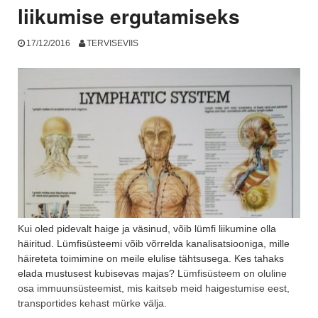
liikumise ergutamiseks
17/12/2016
TERVISEVIIS
Kui oled pidevalt haige ja väsinud, võib lümfi liikumine olla
häiritud. Lümfisüsteemi võib võrrelda kanalisatsiooniga, mille
häireteta toimimine on meile elulise tähtsusega. Kes tahaks
elada mustusest kubisevas majas?
Lümfisüsteem on oluline
osa immuunsüsteemist, mis kaitseb meid haigestumise eest,
transportides kehast mürke välja.