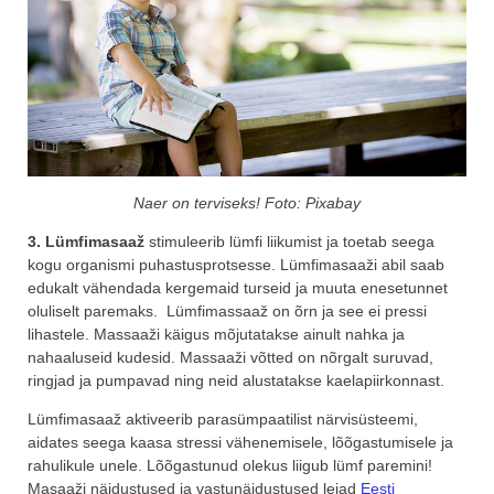
Naer on terviseks! Foto: Pixabay
3. Lümfimasaaž
stimuleerib lümfi liikumist ja toetab seega
kogu organismi puhastusprotsesse. Lümfimasaaži abil saab
edukalt vähendada kergemaid turseid ja muuta enesetunnet
oluliselt paremaks. Lümfimassaaž on õrn ja see ei pressi
lihastele. Massaaži käigus mõjutatakse ainult nahka ja
nahaaluseid kudesid. Massaaži võtted on nõrgalt suruvad,
ringjad ja pumpavad ning neid alustatakse kaelapiirkonnast.
Lümfimasaaž aktiveerib parasümpaatilist närvisüsteemi,
aidates seega kaasa stressi vähenemisele, lõõgastumisele ja
rahulikule unele. Lõõgastunud olekus liigub lümf paremini!
Masaaži näidustused ja vastunäidustused leiad
Eesti