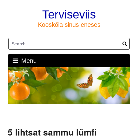
Skip
to
Terviseviis
content
Kooskõla sinus eneses
Menu
5 lihtsat sammu lümfi