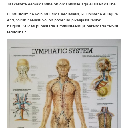
Jääkainete eemaldamine on organismile aga eluliselt oluline.
Lümfi liikumine võib muutuda aeglaseks, kui inimene ei liiguta
end, toitub halvasti või on põdenud pikaajalist rasket
haigust.
Kuidas puhastada lümfisüsteemi ja parandada tervist
tervikuna?