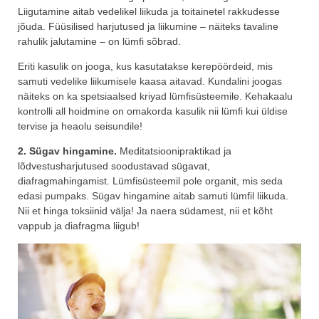
Liigutamine aitab vedelikel liikuda ja toitainetel rakkudesse
jõuda. Füüsilised harjutused ja liikumine – näiteks tavaline
rahulik jalutamine – on lümfi sõbrad.
Eriti kasulik on jooga, kus kasutatakse kerepöördeid, mis
samuti vedelike liikumisele kaasa aitavad. Kundalini joogas
näiteks on ka spetsiaalsed kriyad lümfisüsteemile. Kehakaalu
kontrolli all hoidmine on omakorda kasulik nii lümfi kui üldise
tervise ja heaolu seisundile!
2. Sügav hingamine.
Meditatsioonipraktikad ja
lõdvestusharjutused soodustavad sügavat,
diafragmahingamist. Lümfisüsteemil pole organit, mis seda
edasi pumpaks. Sügav hingamine aitab samuti lümfil liikuda.
Nii et hinga toksiinid välja! Ja naera südamest, nii et kõht
vappub ja diafragma liigub!