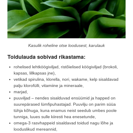
Kasulik roheline otse loodusest, karulauk
Toidulauda sobivad rikastama:
rohelised lehtköögiviljad, ristõielised köögiviljad (brokoli,
kapsas, lillkapsas jne),
vetikad spirulina, klorella, nori, wakame, kelp sisaldavad
palju klorofülli, vitamiine ja mineraale,
marjad,
puuviljad – nendes sisalduvad ensüümid ja happed on
suurepärased lümfipuhastajad. Puuvilju on parim süüa
tühja kõhuga, kuna enamus neist seedub umbes poole
tunniga, luues sulle kiiresti hea enesetunde,
omega-3 rasvhappeid sisaldavad toidud nagu lõhe ja
looduslikud mereannid,