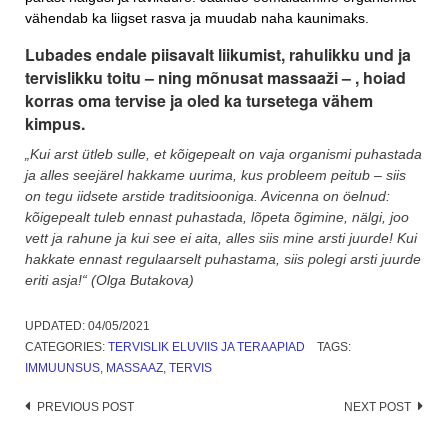
vähendab ka liigset rasva ja muudab naha kaunimaks.
Lubades endale piisavalt liikumist, rahulikku und ja
tervislikku toitu – ning mõnusat massaaži – , hoiad
korras oma tervise ja oled ka tursetega vähem
kimpus.
„Kui arst ütleb sulle, et kõigepealt on vaja organismi puhastada
ja alles seejärel hakkame uurima, kus probleem peitub – siis
on tegu iidsete arstide traditsiooniga. Avicenna on öelnud:
kõigepealt tuleb ennast puhastada, lõpeta õgimine, nälgi, joo
vett ja rahune ja kui see ei aita, alles siis mine arsti juurde! Kui
hakkate ennast regulaarselt puhastama, siis polegi arsti juurde
eriti asja!“ (Olga Butakova)
UPDATED:
04/05/2021
CATEGORIES:
TERVISLIK ELUVIIS JA TERAAPIAD
TAGS:
IMMUUNSUS
,
MASSAAZ
,
TERVIS
Post
PREVIOUS POST
NEXT POST
navigation