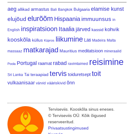
aeg
elamise kunst
armastus
allikad
Bulgaaria
Bali
Bangkok
elurõõm
Hispaania
elujõud
immuunsus
in
inspiratsioon
Itaalia
järved
kohvik
kassid
English
liikumine
kooskõla
Läti
küllus
Madeira
Malta
Küpros
matkarajad
meditatsioon
Mauritius
massaaz
mineraalid
reisimine
Portugal
rabad
raamat
ravimtaimed
Poola
tervis
toit
teraapiad
toiduretsept
Tai
Sri Lanka
vulkaanisaar
õnn
vääriskivid
värvid
Terviseviis. Kooskõla sinus eneses.
© Terviseviis OÜ. Kõik õigused
reserveeritud.
Privaatsustingimused