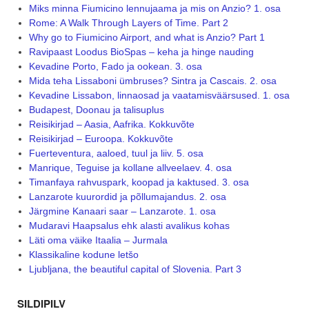
Miks minna Fiumicino lennujaama ja mis on Anzio? 1. osa
Rome: A Walk Through Layers of Time. Part 2
Why go to Fiumicino Airport, and what is Anzio? Part 1
Ravipaast Loodus BioSpas – keha ja hinge nauding
Kevadine Porto, Fado ja ookean. 3. osa
Mida teha Lissaboni ümbruses? Sintra ja Cascais. 2. osa
Kevadine Lissabon, linnaosad ja vaatamisväärsused. 1. osa
Budapest, Doonau ja talisuplus
Reisikirjad – Aasia, Aafrika. Kokkuvõte
Reisikirjad – Euroopa. Kokkuvõte
Fuerteventura, aaloed, tuul ja liiv. 5. osa
Manrique, Teguise ja kollane allveelaev. 4. osa
Timanfaya rahvuspark, koopad ja kaktused. 3. osa
Lanzarote kuurordid ja põllumajandus. 2. osa
Järgmine Kanaari saar – Lanzarote. 1. osa
Mudaravi Haapsalus ehk alasti avalikus kohas
Läti oma väike Itaalia – Jurmala
Klassikaline kodune letšo
Ljubljana, the beautiful capital of Slovenia. Part 3
SILDIPILV