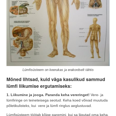
Lümfisüsteem on keerukas ja erakordselt tähtis
Mõned lihtsad, kuid väga kasulikud sammud
lümfi liikumise ergutamiseks:
1. Liikumine ja jooga. Paranda keha vereringet!
Vere- ja
lümfiringe on teineteisega seotud. Keha koed võivad muutuda
põletikulisteks, kui vere ja lümfi ringlus aeglustuvad.
Lümfisüsteem töötab kõige paremini, kui sa liigutad oma keha.