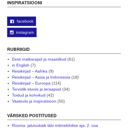
INSPIRATSIOONI
facebook
instagram
RUBRIIGID
Eesti matkarajad ja maastikud
(61)
in English
(7)
Reisikirjad – Aafrika
(9)
Reisikirjad – Aasia ja Indoneesia
(18)
Reisikirjad – Euroopa
(114)
Tervislik eluviis ja teraapiad
(34)
Toidud ja kohvikud
(42)
Vaateviis ja inspiratsioon
(55)
VÄRSKED POSTITUSED
Rooma: jalutuskäik läbi mitmekihilise aja. 2. osa