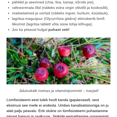
pähklid ja seemned (chia, lina, kanep, kõrvits jne),
rafineerimata õlid (näiteks extra virgin oliiviõli ja kookosõli),
maitsetaimed ja vürtsid (näiteks ingver, kurkum, küüslauk),
lagritsa-magusjuur
(Glycyrrhiza glabra)
stimuleerib lümfi
liikumist (lagritsa tablett võta sisse tühja kõhuga),
Joo ka piisaval hulgal
puhast vett
!
Jalutuskäik metsas ja vitamiinipommid – marjad!
Lümfisüsteemi eest tuleb hoolt kanda igapäevaselt, sest
eksimusi see meile ei andesta. Umbes kanalisatsiooniga on ju
alati palju peavalu. Eriti oluline on lümfisüsteemi puhastamine
pärast haigusi ja ravikuure. Jääkide eemaldamine organismist