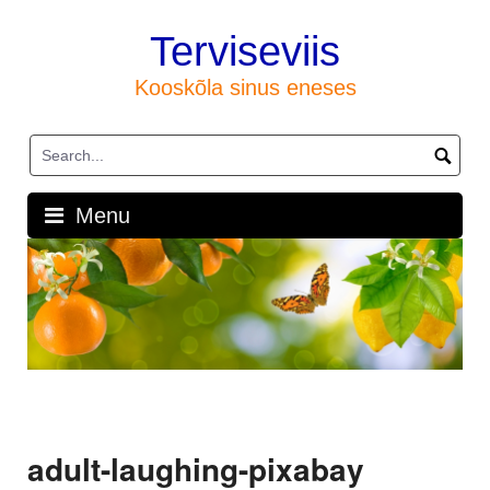
Skip
to
Terviseviis
content
Kooskõla sinus eneses
Menu
adult-laughing-pixabay