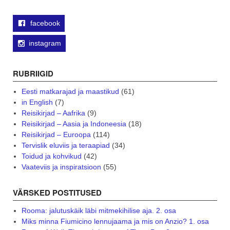
facebook
instagram
RUBRIIGID
Eesti matkarajad ja maastikud
(61)
in English
(7)
Reisikirjad – Aafrika
(9)
Reisikirjad – Aasia ja Indoneesia
(18)
Reisikirjad – Euroopa
(114)
Tervislik eluviis ja teraapiad
(34)
Toidud ja kohvikud
(42)
Vaateviis ja inspiratsioon
(55)
VÄRSKED POSTITUSED
Rooma: jalutuskäik läbi mitmekihilise aja. 2. osa
Miks minna Fiumicino lennujaama ja mis on Anzio? 1. osa