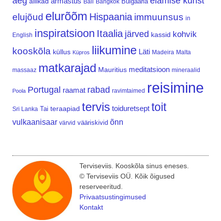
aeg
elamise kunst
armastus
allikad
Bulgaaria
Bali
Bangkok
elurõõm
Hispaania
elujõud
immuunsus
in
inspiratsioon
Itaalia
järved
kohvik
kassid
English
liikumine
kooskõla
Läti
küllus
Madeira
Malta
Küpros
matkarajad
meditatsioon
Mauritius
massaaz
mineraalid
reisimine
Portugal
rabad
raamat
ravimtaimed
Poola
tervis
toit
teraapiad
toiduretsept
Tai
Sri Lanka
vulkaanisaar
õnn
vääriskivid
värvid
Terviseviis. Kooskõla sinus eneses.
© Terviseviis OÜ. Kõik õigused
reserveeritud.
Privaatsustingimused
Kontakt