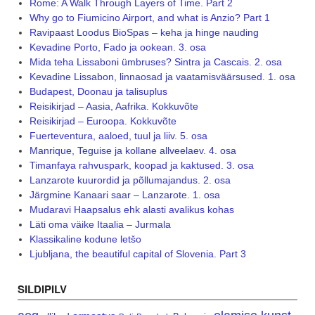
Rome: A Walk Through Layers of Time. Part 2
Why go to Fiumicino Airport, and what is Anzio? Part 1
Ravipaast Loodus BioSpas – keha ja hinge nauding
Kevadine Porto, Fado ja ookean. 3. osa
Mida teha Lissaboni ümbruses? Sintra ja Cascais. 2. osa
Kevadine Lissabon, linnaosad ja vaatamisväärsused. 1. osa
Budapest, Doonau ja talisuplus
Reisikirjad – Aasia, Aafrika. Kokkuvõte
Reisikirjad – Euroopa. Kokkuvõte
Fuerteventura, aaloed, tuul ja liiv. 5. osa
Manrique, Teguise ja kollane allveelaev. 4. osa
Timanfaya rahvuspark, koopad ja kaktused. 3. osa
Lanzarote kuurordid ja põllumajandus. 2. osa
Järgmine Kanaari saar – Lanzarote. 1. osa
Mudaravi Haapsalus ehk alasti avalikus kohas
Läti oma väike Itaalia – Jurmala
Klassikaline kodune letšo
Ljubljana, the beautiful capital of Slovenia. Part 3
SILDIPILV