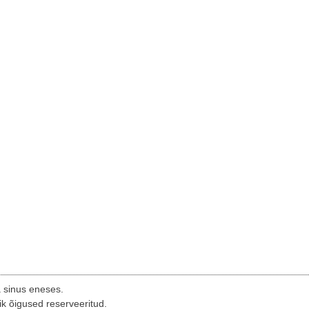
a sinus eneses.
ik õigused reserveeritud.