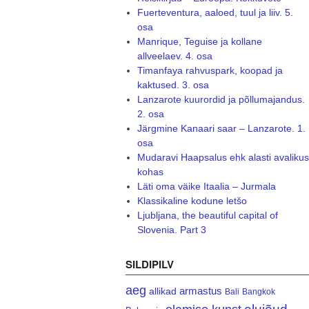
Fuerteventura, aaloed, tuul ja liiv. 5.
osa
Manrique, Teguise ja kollane
allveelaev. 4. osa
Timanfaya rahvuspark, koopad ja
kaktused. 3. osa
Lanzarote kuurordid ja põllumajandus.
2. osa
Järgmine Kanaari saar – Lanzarote. 1.
osa
Mudaravi Haapsalus ehk alasti avalikus
kohas
Läti oma väike Itaalia – Jurmala
Klassikaline kodune letšo
Ljubljana, the beautiful capital of
Slovenia. Part 3
SILDIPILV
aeg
armastus
allikad
Bali
Bangkok