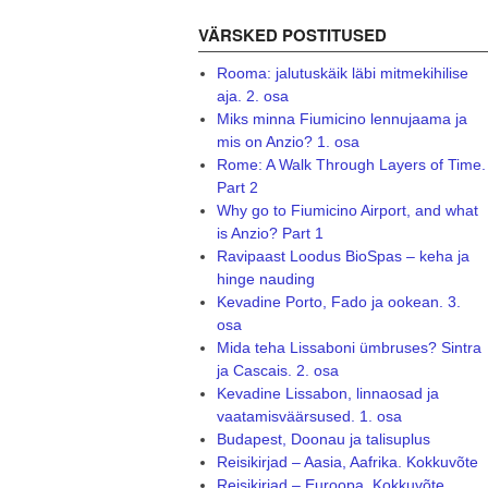
VÄRSKED POSTITUSED
Rooma: jalutuskäik läbi mitmekihilise
aja. 2. osa
Miks minna Fiumicino lennujaama ja
mis on Anzio? 1. osa
Rome: A Walk Through Layers of Time.
Part 2
Why go to Fiumicino Airport, and what
is Anzio? Part 1
Ravipaast Loodus BioSpas – keha ja
hinge nauding
Kevadine Porto, Fado ja ookean. 3.
osa
Mida teha Lissaboni ümbruses? Sintra
ja Cascais. 2. osa
Kevadine Lissabon, linnaosad ja
vaatamisväärsused. 1. osa
Budapest, Doonau ja talisuplus
Reisikirjad – Aasia, Aafrika. Kokkuvõte
Reisikirjad – Euroopa. Kokkuvõte