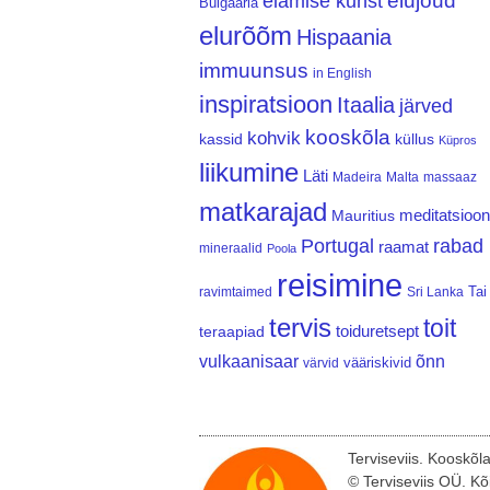
elujõud
elamise kunst
Bulgaaria
elurõõm
Hispaania
immuunsus
in English
inspiratsioon
Itaalia
järved
kooskõla
kohvik
kassid
küllus
Küpros
liikumine
Läti
Madeira
Malta
massaaz
matkarajad
meditatsioon
Mauritius
Portugal
rabad
raamat
mineraalid
Poola
reisimine
Tai
ravimtaimed
Sri Lanka
tervis
toit
teraapiad
toiduretsept
vulkaanisaar
õnn
vääriskivid
värvid
Terviseviis. Kooskõl
© Terviseviis OÜ. Kõ