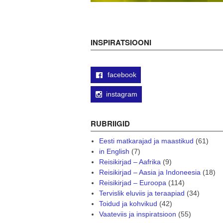
INSPIRATSIOONI
facebook
instagram
RUBRIIGID
Eesti matkarajad ja maastikud
(61)
in English
(7)
Reisikirjad – Aafrika
(9)
Reisikirjad – Aasia ja Indoneesia
(18)
Reisikirjad – Euroopa
(114)
Tervislik eluviis ja teraapiad
(34)
Toidud ja kohvikud
(42)
Vaateviis ja inspiratsioon
(55)