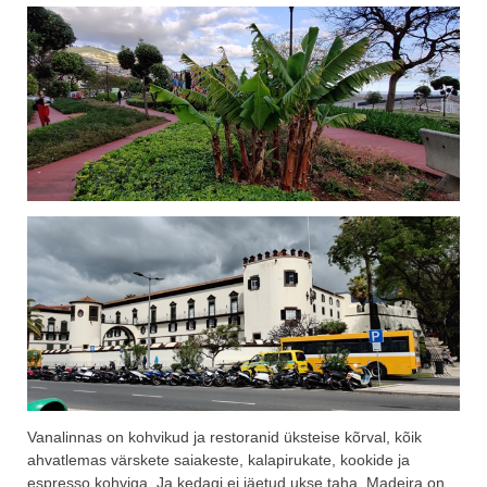
Vanalinnas on kohvikud ja restoranid üksteise kõrval, kõik
ahvatlemas värskete saiakeste, kalapirukate, kookide ja
espresso kohviga. Ja kedagi ei jäetud ukse taha. Madeira on