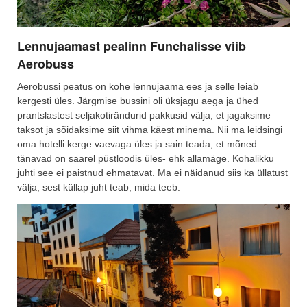
Lennujaamast pealinn Funchalisse viib
Aerobuss
Aerobussi peatus on kohe lennujaama ees ja selle leiab
kergesti üles. Järgmise bussini oli üksjagu aega ja ühed
prantslastest seljakotirändurid pakkusid välja, et jagaksime
taksot ja sõidaksime siit vihma käest minema. Nii ma leidsingi
oma hotelli kerge vaevaga üles ja sain teada, et mõned
tänavad on saarel püstloodis üles- ehk allamäge. Kohalikku
juhti see ei paistnud ehmatavat. Ma ei näidanud siis ka üllatust
välja, sest küllap juht teab, mida teeb.