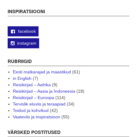
navigation
INSPIRATSIOONI
facebook
instagram
RUBRIIGID
Eesti matkarajad ja maastikud
(61)
in English
(7)
Reisikirjad – Aafrika
(9)
Reisikirjad – Aasia ja Indoneesia
(18)
Reisikirjad – Euroopa
(114)
Tervislik eluviis ja teraapiad
(34)
Toidud ja kohvikud
(42)
Vaateviis ja inspiratsioon
(55)
VÄRSKED POSTITUSED