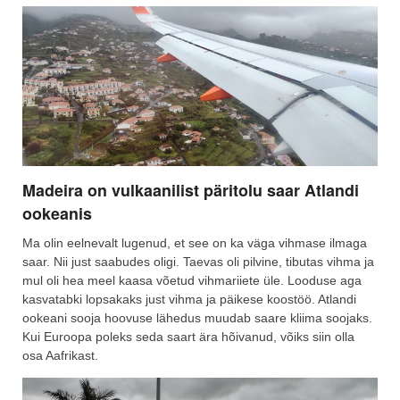
Madeira on vulkaanilist päritolu saar Atlandi
ookeanis
Ma olin eelnevalt lugenud, et see on ka väga vihmase ilmaga
saar. Nii just saabudes oligi. Taevas oli pilvine, tibutas vihma ja
mul oli hea meel kaasa võetud vihmariiete üle. Looduse aga
kasvatabki lopsakaks just vihma ja päikese koostöö. Atlandi
ookeani sooja hoovuse lähedus muudab saare kliima soojaks.
Kui Euroopa poleks seda saart ära hõivanud, võiks siin olla
osa Aafrikast.