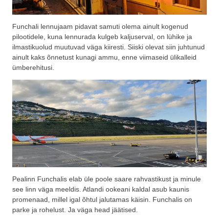
Funchali lennujaam pidavat samuti olema ainult kogenud
pilootidele, kuna lennurada kulgeb kaljuserval, on lühike ja
ilmastikuolud muutuvad väga kiiresti. Siiski olevat siin juhtunud
ainult kaks õnnetust kunagi ammu, enne viimaseid ülikalleid
ümberehitusi.
Pealinn Funchalis elab üle poole saare rahvastikust ja minule
see linn väga meeldis. Atlandi ookeani kaldal asub kaunis
promenaad, millel igal õhtul jalutamas käisin. Funchalis on
parke ja rohelust. Ja väga head jäätised.