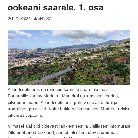
ookeani saarele. 1. osa
14/04/2022
ANNIKA
Atlandi ookeanis on mitmeid kauneid saari, üks neist
Portugalile kuuluv Madeira. Madeiral on lopsakas loodus,
pilveudus mäed, Atlandi ookeanilt puhuv soolakas tuul ja
troopilised puuviljad. Kohe hakkangi kevadisest Madeira reisist
pikemalt pajatama.
Viimasel ajal olid pidevast rähklemisest ja üleliigsest infomürast
jälle unehäired tekkinud, samuti oli sünnipäev saabumas.