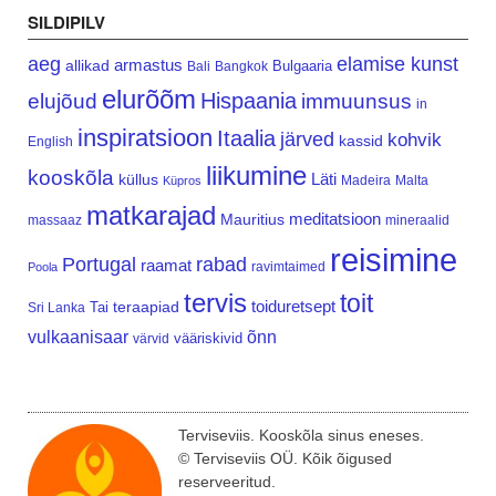
SILDIPILV
aeg
elamise kunst
armastus
allikad
Bulgaaria
Bali
Bangkok
elurõõm
Hispaania
elujõud
immuunsus
in
inspiratsioon
Itaalia
järved
kohvik
kassid
English
liikumine
kooskõla
Läti
küllus
Madeira
Malta
Küpros
matkarajad
meditatsioon
Mauritius
massaaz
mineraalid
reisimine
Portugal
rabad
raamat
ravimtaimed
Poola
tervis
toit
teraapiad
toiduretsept
Tai
Sri Lanka
vulkaanisaar
õnn
vääriskivid
värvid
Terviseviis. Kooskõla sinus eneses.
© Terviseviis OÜ. Kõik õigused
reserveeritud.