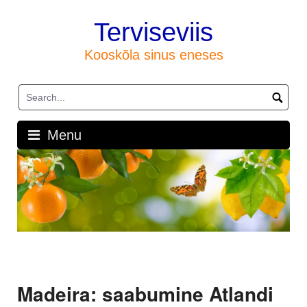
Skip
to
Terviseviis
content
Kooskõla sinus eneses
Menu
Madeira: saabumine Atlandi