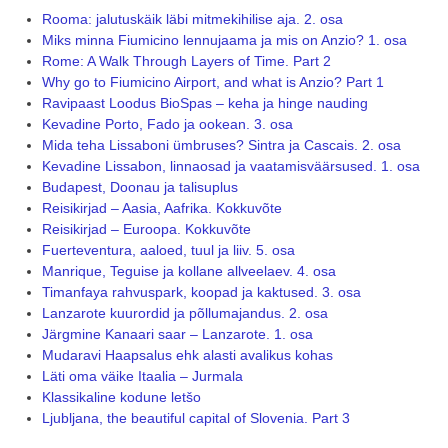
Rooma: jalutuskäik läbi mitmekihilise aja. 2. osa
Miks minna Fiumicino lennujaama ja mis on Anzio? 1. osa
Rome: A Walk Through Layers of Time. Part 2
Why go to Fiumicino Airport, and what is Anzio? Part 1
Ravipaast Loodus BioSpas – keha ja hinge nauding
Kevadine Porto, Fado ja ookean. 3. osa
Mida teha Lissaboni ümbruses? Sintra ja Cascais. 2. osa
Kevadine Lissabon, linnaosad ja vaatamisväärsused. 1. osa
Budapest, Doonau ja talisuplus
Reisikirjad – Aasia, Aafrika. Kokkuvõte
Reisikirjad – Euroopa. Kokkuvõte
Fuerteventura, aaloed, tuul ja liiv. 5. osa
Manrique, Teguise ja kollane allveelaev. 4. osa
Timanfaya rahvuspark, koopad ja kaktused. 3. osa
Lanzarote kuurordid ja põllumajandus. 2. osa
Järgmine Kanaari saar – Lanzarote. 1. osa
Mudaravi Haapsalus ehk alasti avalikus kohas
Läti oma väike Itaalia – Jurmala
Klassikaline kodune letšo
Ljubljana, the beautiful capital of Slovenia. Part 3