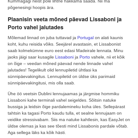
Kummagagi neist pole lihtne hakkama saada. Nii ma
põgenesingi hoopis ära.
Plaanisin veeta mõned päevad Lissaboni ja
Porto vahel jalutades
Mõlemad linnad on juba tuttavad ja
Portugal
on alati kaunis
koht, kuhu reisida võiks. Seejärel avastasin, et Lissabonist
saab kolmekümne euro eest edasi Madeirale lennata. Minu
jaoks jäigi saar kusagile
Lissaboni
ja
Porto
vahele, nii et kõik
on õige – veedan mõned päevad nende linnade vahel
jalutades! Tegelikult olid lennupiletid ühtlasi ka
sünnipäevakingitus. Lennupiletid on üldse üks parimaid
sünnipäevakingitusi, mis olla saab.
Ühe öö veetsin Dublini lennujaamas ja järgmise hommiku
Lissaboni kahe terminali vahel seigeldes. Sõitsin natuke
bussiga ja leidsin õige pardalemineku koha üles. Sellepärast
tahtsin ka tagasi Porto kaudu tulla, et sealne lennujaam on
veidike stressivabam. Siis ma natuke kahtlesin, kas EasyJet on
üldse olemas ja kas see tõesti mind Lissabonis pardale võtab.
Aga sellega läks ka kõik hästi.