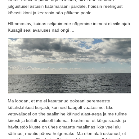
julgustusel astusin katamaraani pardale, hoidsin reelingust
kõvasti kinni ja keerasin näo päikese poole.
Hämmastav, kuidas seljauimede nägemine inimesi elevile ajab.
Kusagil seal avaruses nad ongi …
Ma loodan, et me ei kasutanud ookeani peremeeste
külalislahkust kurjasti, kui neid kaugelt vaatasime. Eks
veteväljadel on tihe saalimine käinud ajast-aega ja me tulime
kiiresti ja küllalt vaikselt tulema. Teadmine, et kõige saaste ja
hävitustöö kiuste on ühes omaette maailmas ikka veel elu
säilinud, muutis päeva helgemaks. Ma olen alati uskunud, et