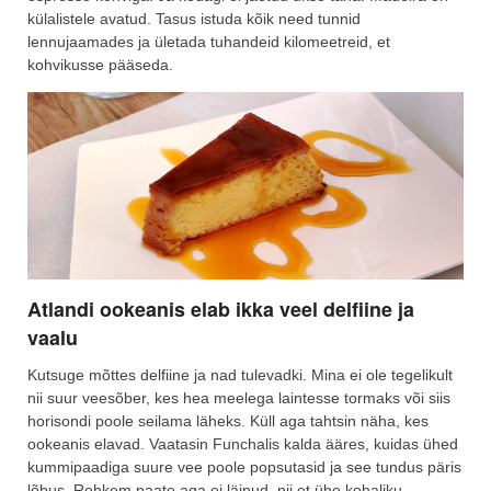
külalistele avatud. Tasus istuda kõik need tunnid
lennujaamades ja ületada tuhandeid kilomeetreid, et
kohvikusse pääseda.
Atlandi ookeanis elab ikka veel delfiine ja
vaalu
Kutsuge mõttes delfiine ja nad tulevadki. Mina ei ole tegelikult
nii suur veesõber, kes hea meelega laintesse tormaks või siis
horisondi poole seilama läheks. Küll aga tahtsin näha, kes
ookeanis elavad. Vaatasin Funchalis kalda ääres, kuidas ühed
kummipaadiga suure vee poole popsutasid ja see tundus päris
lõbus. Rohkem paate aga ei läinud, nii et ühe kohaliku