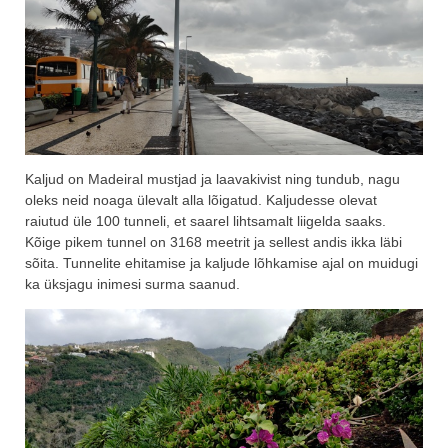
Kaljud on Madeiral mustjad ja laavakivist ning tundub, nagu
oleks neid noaga ülevalt alla lõigatud. Kaljudesse olevat
raiutud üle 100 tunneli, et saarel lihtsamalt liigelda saaks.
Kõige pikem tunnel on 3168 meetrit ja sellest andis ikka läbi
sõita. Tunnelite ehitamise ja kaljude lõhkamise ajal on muidugi
ka üksjagu inimesi surma saanud.