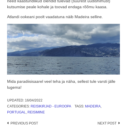
need kaastundlikud olendid tulevad (suurest uudishimust)
kutsumise peale kohale ja toovad endaga rõõmu kaasa.
Atlandi ookeani poolt vaadatuna näib Madeira selline.
Mida paradiisisaarel veel teha ja näha, sellest tule varsti jälle
lugema!
UPDATED:
16/04/2022
CATEGORIES:
REISIKIRJAD - EUROOPA
TAGS:
MADEIRA
,
PORTUGAL
,
REISIMINE
Post
PREVIOUS POST
NEXT POST