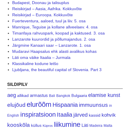
Budapest, Doonau ja talisuplus
Reisikirjad – Aasia, Aafrika. Kokkuvõte
Reisikirjad – Euroopa. Kokkuvõte
Fuerteventura, aaloed, tuul ja liiv. 5. osa
Manrique, Teguise ja kollane allveelaev. 4. osa
Timanfaya rahvuspark, koopad ja kaktused. 3. osa
Lanzarote kuurordid ja põllumajandus. 2. osa
Järgmine Kanaari saar – Lanzarote. 1. osa
Mudaravi Haapsalus ehk alasti avalikus kohas
Läti oma väike Itaalia – Jurmala
Klassikaline kodune letšo
Ljubljana, the beautiful capital of Slovenia. Part 3
SILDIPILV
aeg
elamise kunst
armastus
allikad
Bulgaaria
Bali
Bangkok
elurõõm
Hispaania
elujõud
immuunsus
in
inspiratsioon
Itaalia
järved
kohvik
kassid
English
liikumine
kooskõla
Läti
küllus
Madeira
Malta
Küpros