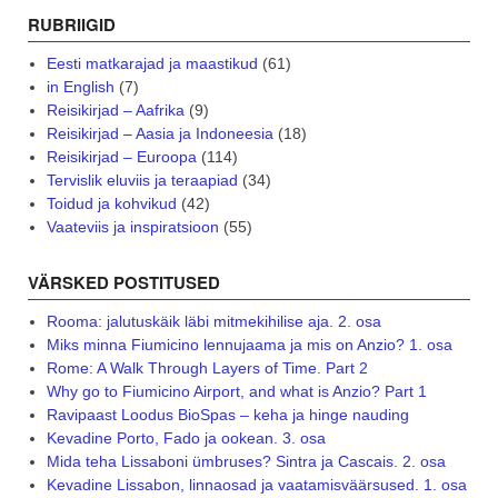
RUBRIIGID
Eesti matkarajad ja maastikud
(61)
in English
(7)
Reisikirjad – Aafrika
(9)
Reisikirjad – Aasia ja Indoneesia
(18)
Reisikirjad – Euroopa
(114)
Tervislik eluviis ja teraapiad
(34)
Toidud ja kohvikud
(42)
Vaateviis ja inspiratsioon
(55)
VÄRSKED POSTITUSED
Rooma: jalutuskäik läbi mitmekihilise aja. 2. osa
Miks minna Fiumicino lennujaama ja mis on Anzio? 1. osa
Rome: A Walk Through Layers of Time. Part 2
Why go to Fiumicino Airport, and what is Anzio? Part 1
Ravipaast Loodus BioSpas – keha ja hinge nauding
Kevadine Porto, Fado ja ookean. 3. osa
Mida teha Lissaboni ümbruses? Sintra ja Cascais. 2. osa
Kevadine Lissabon, linnaosad ja vaatamisväärsused. 1. osa