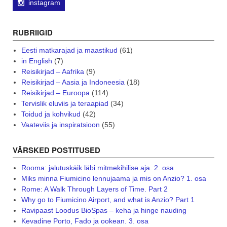
instagram
RUBRIIGID
Eesti matkarajad ja maastikud
(61)
in English
(7)
Reisikirjad – Aafrika
(9)
Reisikirjad – Aasia ja Indoneesia
(18)
Reisikirjad – Euroopa
(114)
Tervislik eluviis ja teraapiad
(34)
Toidud ja kohvikud
(42)
Vaateviis ja inspiratsioon
(55)
VÄRSKED POSTITUSED
Rooma: jalutuskäik läbi mitmekihilise aja. 2. osa
Miks minna Fiumicino lennujaama ja mis on Anzio? 1. osa
Rome: A Walk Through Layers of Time. Part 2
Why go to Fiumicino Airport, and what is Anzio? Part 1
Ravipaast Loodus BioSpas – keha ja hinge nauding
Kevadine Porto, Fado ja ookean. 3. osa