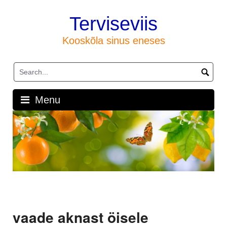
Skip
to
Terviseviis
content
Kooskõla sinus eneses
Menu
vaade aknast öisele