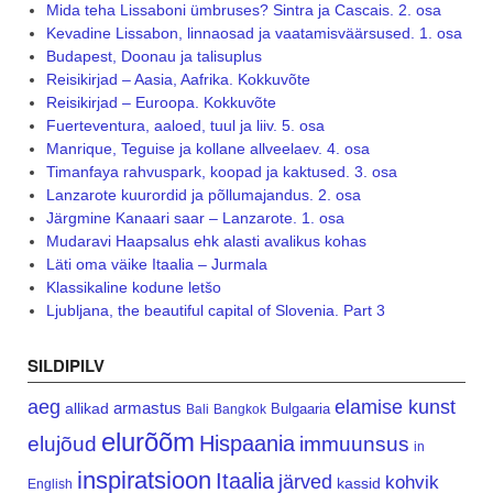
Mida teha Lissaboni ümbruses? Sintra ja Cascais. 2. osa
Kevadine Lissabon, linnaosad ja vaatamisväärsused. 1. osa
Budapest, Doonau ja talisuplus
Reisikirjad – Aasia, Aafrika. Kokkuvõte
Reisikirjad – Euroopa. Kokkuvõte
Fuerteventura, aaloed, tuul ja liiv. 5. osa
Manrique, Teguise ja kollane allveelaev. 4. osa
Timanfaya rahvuspark, koopad ja kaktused. 3. osa
Lanzarote kuurordid ja põllumajandus. 2. osa
Järgmine Kanaari saar – Lanzarote. 1. osa
Mudaravi Haapsalus ehk alasti avalikus kohas
Läti oma väike Itaalia – Jurmala
Klassikaline kodune letšo
Ljubljana, the beautiful capital of Slovenia. Part 3
SILDIPILV
aeg
elamise kunst
armastus
allikad
Bulgaaria
Bali
Bangkok
elurõõm
Hispaania
elujõud
immuunsus
in
inspiratsioon
Itaalia
järved
kohvik
kassid
English