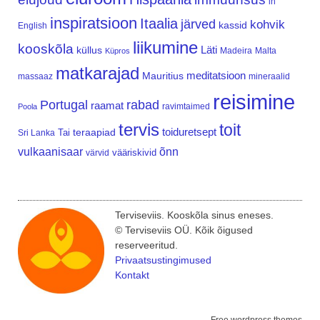
in
inspiratsioon
Itaalia
järved
kohvik
kassid
English
liikumine
kooskõla
Läti
küllus
Madeira
Malta
Küpros
matkarajad
meditatsioon
Mauritius
massaaz
mineraalid
reisimine
Portugal
rabad
raamat
ravimtaimed
Poola
tervis
toit
teraapiad
toiduretsept
Tai
Sri Lanka
vulkaanisaar
õnn
vääriskivid
värvid
Terviseviis. Kooskõla sinus eneses.
© Terviseviis OÜ. Kõik õigused
reserveeritud.
Privaatsustingimused
Kontakt