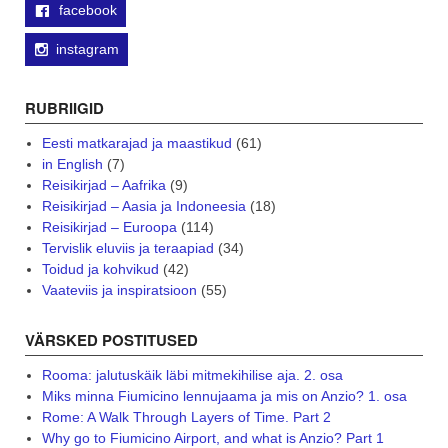
facebook
instagram
RUBRIIGID
Eesti matkarajad ja maastikud
(61)
in English
(7)
Reisikirjad – Aafrika
(9)
Reisikirjad – Aasia ja Indoneesia
(18)
Reisikirjad – Euroopa
(114)
Tervislik eluviis ja teraapiad
(34)
Toidud ja kohvikud
(42)
Vaateviis ja inspiratsioon
(55)
VÄRSKED POSTITUSED
Rooma: jalutuskäik läbi mitmekihilise aja. 2. osa
Miks minna Fiumicino lennujaama ja mis on Anzio? 1. osa
Rome: A Walk Through Layers of Time. Part 2
Why go to Fiumicino Airport, and what is Anzio? Part 1