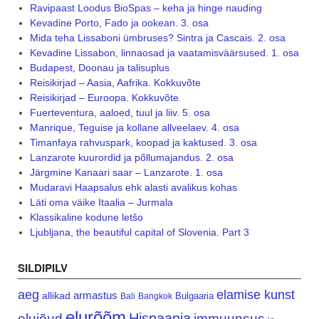
Ravipaast Loodus BioSpas – keha ja hinge nauding
Kevadine Porto, Fado ja ookean. 3. osa
Mida teha Lissaboni ümbruses? Sintra ja Cascais. 2. osa
Kevadine Lissabon, linnaosad ja vaatamisväärsused. 1. osa
Budapest, Doonau ja talisuplus
Reisikirjad – Aasia, Aafrika. Kokkuvõte
Reisikirjad – Euroopa. Kokkuvõte
Fuerteventura, aaloed, tuul ja liiv. 5. osa
Manrique, Teguise ja kollane allveelaev. 4. osa
Timanfaya rahvuspark, koopad ja kaktused. 3. osa
Lanzarote kuurordid ja põllumajandus. 2. osa
Järgmine Kanaari saar – Lanzarote. 1. osa
Mudaravi Haapsalus ehk alasti avalikus kohas
Läti oma väike Itaalia – Jurmala
Klassikaline kodune letšo
Ljubljana, the beautiful capital of Slovenia. Part 3
SILDIPILV
aeg
elamise kunst
armastus
allikad
Bulgaaria
Bali
Bangkok
elurõõm
Hispaania
elujõud
immuunsus