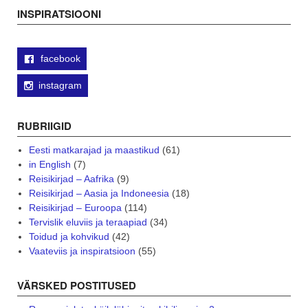
navigation
INSPIRATSIOONI
facebook
instagram
RUBRIIGID
Eesti matkarajad ja maastikud
(61)
in English
(7)
Reisikirjad – Aafrika
(9)
Reisikirjad – Aasia ja Indoneesia
(18)
Reisikirjad – Euroopa
(114)
Tervislik eluviis ja teraapiad
(34)
Toidud ja kohvikud
(42)
Vaateviis ja inspiratsioon
(55)
VÄRSKED POSTITUSED