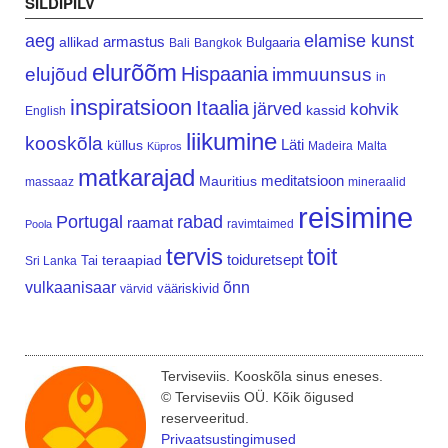
SILDIPILV
aeg
elamise kunst
armastus
allikad
Bulgaaria
Bali
Bangkok
elurõõm
Hispaania
elujõud
immuunsus
in
inspiratsioon
Itaalia
järved
kohvik
kassid
English
liikumine
kooskõla
Läti
küllus
Madeira
Malta
Küpros
matkarajad
meditatsioon
Mauritius
massaaz
mineraalid
reisimine
Portugal
rabad
raamat
ravimtaimed
Poola
tervis
toit
teraapiad
toiduretsept
Tai
Sri Lanka
vulkaanisaar
õnn
vääriskivid
värvid
Terviseviis. Kooskõla sinus eneses.
© Terviseviis OÜ. Kõik õigused
reserveeritud.
Privaatsustingimused