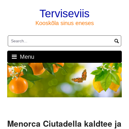
Skip
to
Terviseviis
content
Kooskõla sinus eneses
Menu
Menorca Ciutadella kaldtee ja