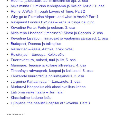
Rooma: jalutuskäik läbi mitmekihilise aja. 2. osa
Miks minna Fiumicino lennujaama ja mis on Anzio? 1. osa
Rome: A Walk Through Layers of Time. Part 2
Why go to Fiumicino Airport, and what is Anzio? Part 1
Ravipaast Loodus BioSpas – keha ja hinge nauding
Kevadine Porto, Fado ja ookean. 3. osa
Mida teha Lissaboni ümbruses? Sintra ja Cascais. 2. osa
Kevadine Lissabon, linnaosad ja vaatamisväärsused. 1. osa
Budapest, Doonau ja talisuplus
Reisikirjad – Aasia, Aafrika. Kokkuvõte
Reisikirjad – Euroopa. Kokkuvõte
Fuerteventura, aaloed, tuul ja liiv. 5. osa
Manrique, Teguise ja kollane allveelaev. 4. osa
Timanfaya rahvuspark, koopad ja kaktused. 3. osa
Lanzarote kuurordid ja põllumajandus. 2. osa
Järgmine Kanaari saar – Lanzarote. 1. osa
Mudaravi Haapsalus ehk alasti avalikus kohas
Läti oma väike Itaalia – Jurmala
Klassikaline kodune letšo
Ljubljana, the beautiful capital of Slovenia. Part 3