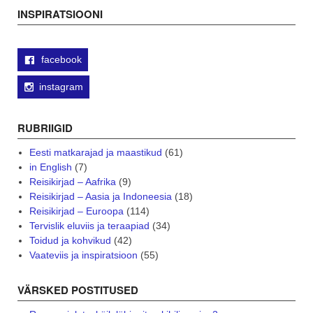
navigation
INSPIRATSIOONI
facebook
instagram
RUBRIIGID
Eesti matkarajad ja maastikud
(61)
in English
(7)
Reisikirjad – Aafrika
(9)
Reisikirjad – Aasia ja Indoneesia
(18)
Reisikirjad – Euroopa
(114)
Tervislik eluviis ja teraapiad
(34)
Toidud ja kohvikud
(42)
Vaateviis ja inspiratsioon
(55)
VÄRSKED POSTITUSED