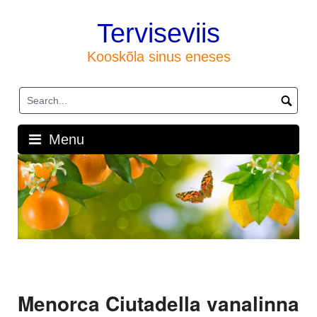
Skip
to
Terviseviis
content
Kooskõla sinus eneses
Menu
Menorca Ciutadella vanalinna