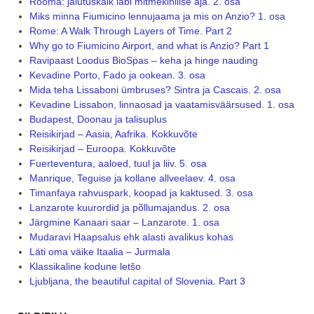
Rooma: jalutuskäik läbi mitmekihilise aja. 2. osa
Miks minna Fiumicino lennujaama ja mis on Anzio? 1. osa
Rome: A Walk Through Layers of Time. Part 2
Why go to Fiumicino Airport, and what is Anzio? Part 1
Ravipaast Loodus BioSpas – keha ja hinge nauding
Kevadine Porto, Fado ja ookean. 3. osa
Mida teha Lissaboni ümbruses? Sintra ja Cascais. 2. osa
Kevadine Lissabon, linnaosad ja vaatamisväärsused. 1. osa
Budapest, Doonau ja talisuplus
Reisikirjad – Aasia, Aafrika. Kokkuvõte
Reisikirjad – Euroopa. Kokkuvõte
Fuerteventura, aaloed, tuul ja liiv. 5. osa
Manrique, Teguise ja kollane allveelaev. 4. osa
Timanfaya rahvuspark, koopad ja kaktused. 3. osa
Lanzarote kuurordid ja põllumajandus. 2. osa
Järgmine Kanaari saar – Lanzarote. 1. osa
Mudaravi Haapsalus ehk alasti avalikus kohas
Läti oma väike Itaalia – Jurmala
Klassikaline kodune letšo
Ljubljana, the beautiful capital of Slovenia. Part 3