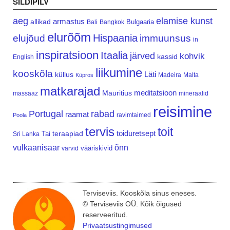
SILDIPILV
aeg
elamise kunst
armastus
allikad
Bulgaaria
Bali
Bangkok
elurõõm
Hispaania
elujõud
immuunsus
in
inspiratsioon
Itaalia
järved
kohvik
kassid
English
liikumine
kooskõla
Läti
küllus
Madeira
Malta
Küpros
matkarajad
meditatsioon
Mauritius
massaaz
mineraalid
reisimine
Portugal
rabad
raamat
ravimtaimed
Poola
tervis
toit
teraapiad
toiduretsept
Tai
Sri Lanka
vulkaanisaar
õnn
vääriskivid
värvid
Terviseviis. Kooskõla sinus eneses.
© Terviseviis OÜ. Kõik õigused
reserveeritud.
Privaatsustingimused