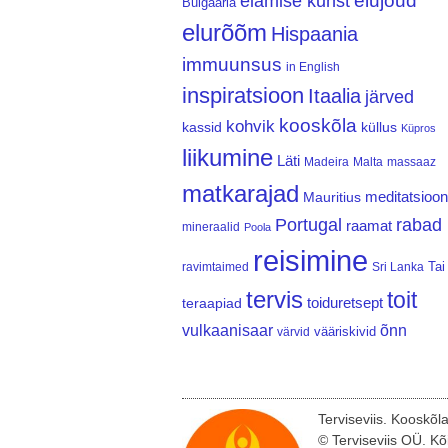
elujõud
elamise kunst
Bulgaaria
elurõõm
Hispaania
immuunsus
in English
inspiratsioon
Itaalia
järved
kooskõla
kohvik
kassid
küllus
Küpros
liikumine
Läti
Madeira
Malta
massaaz
matkarajad
meditatsioon
Mauritius
Portugal
rabad
raamat
mineraalid
Poola
reisimine
Tai
ravimtaimed
Sri Lanka
tervis
toit
teraapiad
toiduretsept
vulkaanisaar
õnn
vääriskivid
värvid
Terviseviis. Kooskõl
© Terviseviis OÜ. Kõ