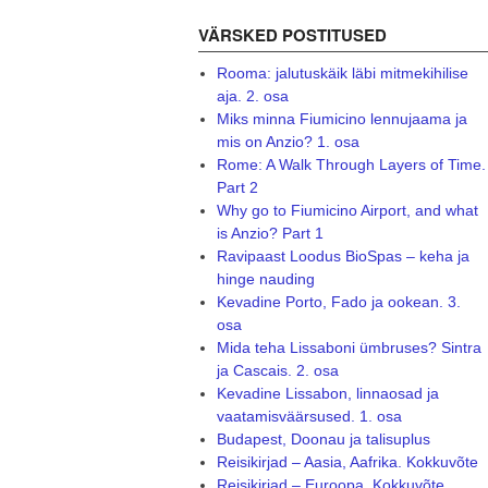
VÄRSKED POSTITUSED
Rooma: jalutuskäik läbi mitmekihilise
aja. 2. osa
Miks minna Fiumicino lennujaama ja
mis on Anzio? 1. osa
Rome: A Walk Through Layers of Time.
Part 2
Why go to Fiumicino Airport, and what
is Anzio? Part 1
Ravipaast Loodus BioSpas – keha ja
hinge nauding
Kevadine Porto, Fado ja ookean. 3.
osa
Mida teha Lissaboni ümbruses? Sintra
ja Cascais. 2. osa
Kevadine Lissabon, linnaosad ja
vaatamisväärsused. 1. osa
Budapest, Doonau ja talisuplus
Reisikirjad – Aasia, Aafrika. Kokkuvõte
Reisikirjad – Euroopa. Kokkuvõte