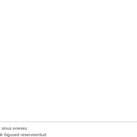
a sinus eneses.
ik õigused reserveeritud.