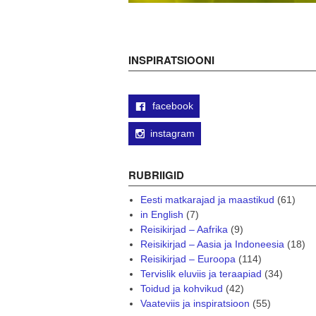
INSPIRATSIOONI
facebook
instagram
RUBRIIGID
Eesti matkarajad ja maastikud
(61)
in English
(7)
Reisikirjad – Aafrika
(9)
Reisikirjad – Aasia ja Indoneesia
(18)
Reisikirjad – Euroopa
(114)
Tervislik eluviis ja teraapiad
(34)
Toidud ja kohvikud
(42)
Vaateviis ja inspiratsioon
(55)