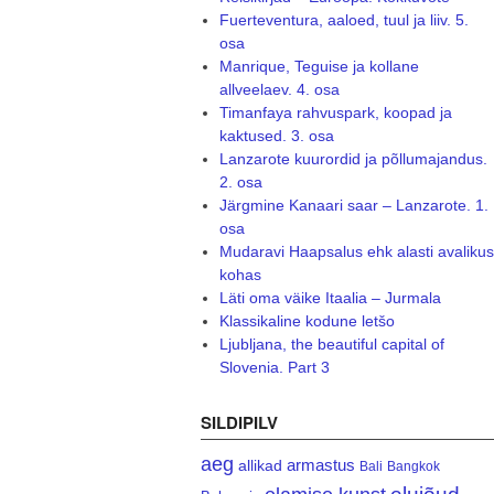
Fuerteventura, aaloed, tuul ja liiv. 5.
osa
Manrique, Teguise ja kollane
allveelaev. 4. osa
Timanfaya rahvuspark, koopad ja
kaktused. 3. osa
Lanzarote kuurordid ja põllumajandus.
2. osa
Järgmine Kanaari saar – Lanzarote. 1.
osa
Mudaravi Haapsalus ehk alasti avalikus
kohas
Läti oma väike Itaalia – Jurmala
Klassikaline kodune letšo
Ljubljana, the beautiful capital of
Slovenia. Part 3
SILDIPILV
aeg
armastus
allikad
Bali
Bangkok