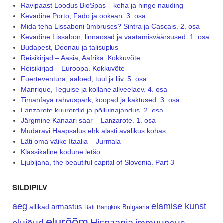
Ravipaast Loodus BioSpas – keha ja hinge nauding
Kevadine Porto, Fado ja ookean. 3. osa
Mida teha Lissaboni ümbruses? Sintra ja Cascais. 2. osa
Kevadine Lissabon, linnaosad ja vaatamisväärsused. 1. osa
Budapest, Doonau ja talisuplus
Reisikirjad – Aasia, Aafrika. Kokkuvõte
Reisikirjad – Euroopa. Kokkuvõte
Fuerteventura, aaloed, tuul ja liiv. 5. osa
Manrique, Teguise ja kollane allveelaev. 4. osa
Timanfaya rahvuspark, koopad ja kaktused. 3. osa
Lanzarote kuurordid ja põllumajandus. 2. osa
Järgmine Kanaari saar – Lanzarote. 1. osa
Mudaravi Haapsalus ehk alasti avalikus kohas
Läti oma väike Itaalia – Jurmala
Klassikaline kodune letšo
Ljubljana, the beautiful capital of Slovenia. Part 3
SILDIPILV
aeg
elamise kunst
armastus
allikad
Bulgaaria
Bali
Bangkok
elurõõm
Hispaania
elujõud
immuunsus