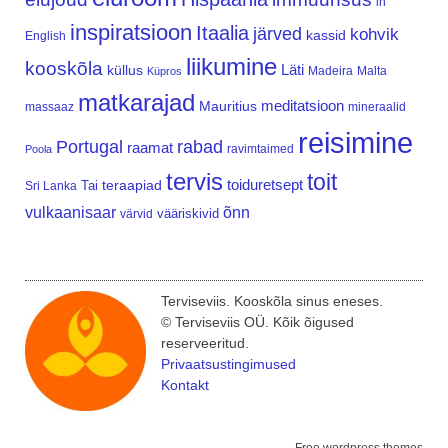
in
inspiratsioon
Itaalia
järved
kohvik
kassid
English
liikumine
kooskõla
Läti
küllus
Madeira
Malta
Küpros
matkarajad
meditatsioon
Mauritius
massaaz
mineraalid
reisimine
Portugal
rabad
raamat
ravimtaimed
Poola
tervis
toit
teraapiad
toiduretsept
Tai
Sri Lanka
vulkaanisaar
õnn
vääriskivid
värvid
Terviseviis. Kooskõla sinus eneses.
© Terviseviis OÜ. Kõik õigused
reserveeritud.
Privaatsustingimused
Kontakt
Free wordpress themes