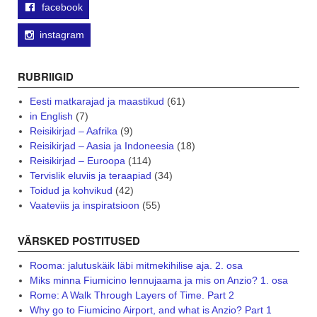
facebook
instagram
RUBRIIGID
Eesti matkarajad ja maastikud
(61)
in English
(7)
Reisikirjad – Aafrika
(9)
Reisikirjad – Aasia ja Indoneesia
(18)
Reisikirjad – Euroopa
(114)
Tervislik eluviis ja teraapiad
(34)
Toidud ja kohvikud
(42)
Vaateviis ja inspiratsioon
(55)
VÄRSKED POSTITUSED
Rooma: jalutuskäik läbi mitmekihilise aja. 2. osa
Miks minna Fiumicino lennujaama ja mis on Anzio? 1. osa
Rome: A Walk Through Layers of Time. Part 2
Why go to Fiumicino Airport, and what is Anzio? Part 1