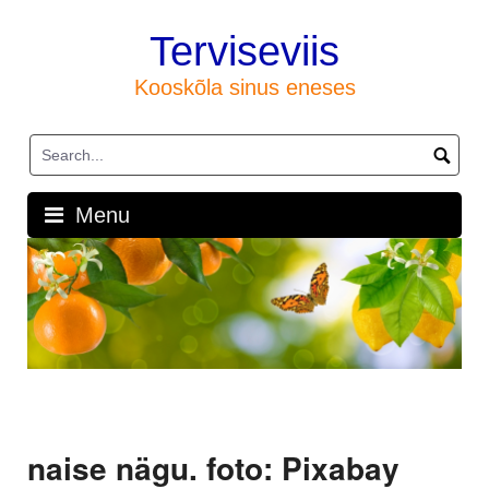
Skip
to
Terviseviis
content
Kooskõla sinus eneses
Menu
naise nägu. foto: Pixabay