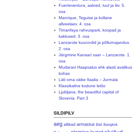
Fuerteventura, aaloed, tuul ja liiv. 5.
osa
Manrique, Teguise ja kollane
allveelaev. 4. osa
Timanfaya rahvuspark, koopad ja
kaktused. 3. osa
Lanzarote kuurordid ja põllumajandus.
2. osa
Järgmine Kanaari saar – Lanzarote. 1.
osa
Mudaravi Haapsalus ehk alasti avalikus
kohas
Läti oma väike Itaalia – Jurmala
Klassikaline kodune letšo
Ljubljana, the beautiful capital of
Slovenia. Part 3
SILDIPILV
aeg
armastus
allikad
Bali
Bangkok