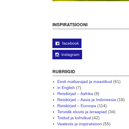
INSPIRATSIOONI
facebook
instagram
RUBRIIGID
Eesti matkarajad ja maastikud
(61)
in English
(7)
Reisikirjad – Aafrika
(9)
Reisikirjad – Aasia ja Indoneesia
(18)
Reisikirjad – Euroopa
(114)
Tervislik eluviis ja teraapiad
(34)
Toidud ja kohvikud
(42)
Vaateviis ja inspiratsioon
(55)