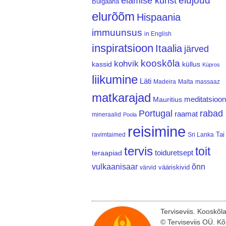
elujõud
elamise kunst
Bulgaaria
elurõõm
Hispaania
immuunsus
in English
inspiratsioon
Itaalia
järved
kooskõla
kohvik
kassid
küllus
Küpros
liikumine
Läti
Madeira
Malta
massaaz
matkarajad
meditatsioon
Mauritius
Portugal
rabad
raamat
mineraalid
Poola
reisimine
Tai
ravimtaimed
Sri Lanka
tervis
toit
teraapiad
toiduretsept
vulkaanisaar
õnn
vääriskivid
värvid
Terviseviis. Kooskõl
© Terviseviis OÜ. Kõ