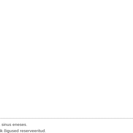
a sinus eneses.
ik õigused reserveeritud.