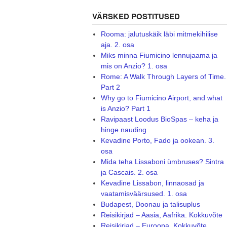
VÄRSKED POSTITUSED
Rooma: jalutuskäik läbi mitmekihilise
aja. 2. osa
Miks minna Fiumicino lennujaama ja
mis on Anzio? 1. osa
Rome: A Walk Through Layers of Time.
Part 2
Why go to Fiumicino Airport, and what
is Anzio? Part 1
Ravipaast Loodus BioSpas – keha ja
hinge nauding
Kevadine Porto, Fado ja ookean. 3.
osa
Mida teha Lissaboni ümbruses? Sintra
ja Cascais. 2. osa
Kevadine Lissabon, linnaosad ja
vaatamisväärsused. 1. osa
Budapest, Doonau ja talisuplus
Reisikirjad – Aasia, Aafrika. Kokkuvõte
Reisikirjad – Euroopa. Kokkuvõte