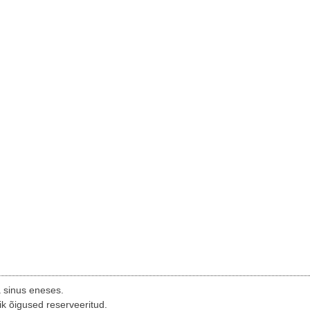
a sinus eneses.
ik õigused reserveeritud.