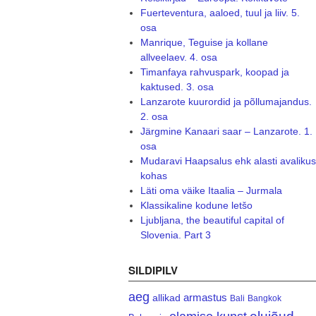
Fuerteventura, aaloed, tuul ja liiv. 5.
osa
Manrique, Teguise ja kollane
allveelaev. 4. osa
Timanfaya rahvuspark, koopad ja
kaktused. 3. osa
Lanzarote kuurordid ja põllumajandus.
2. osa
Järgmine Kanaari saar – Lanzarote. 1.
osa
Mudaravi Haapsalus ehk alasti avalikus
kohas
Läti oma väike Itaalia – Jurmala
Klassikaline kodune letšo
Ljubljana, the beautiful capital of
Slovenia. Part 3
SILDIPILV
aeg
armastus
allikad
Bali
Bangkok