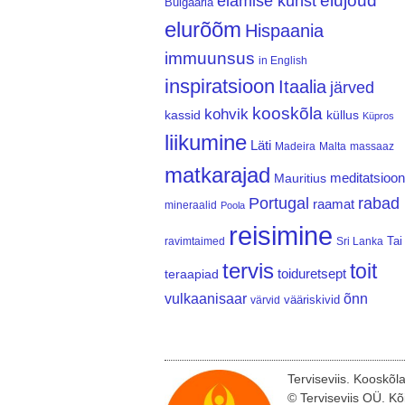
elujõud
elamise kunst
Bulgaaria
elurõõm
Hispaania
immuunsus
in English
inspiratsioon
Itaalia
järved
kooskõla
kohvik
kassid
küllus
Küpros
liikumine
Läti
Madeira
Malta
massaaz
matkarajad
meditatsioon
Mauritius
Portugal
rabad
raamat
mineraalid
Poola
reisimine
Tai
ravimtaimed
Sri Lanka
tervis
toit
teraapiad
toiduretsept
vulkaanisaar
õnn
vääriskivid
värvid
Terviseviis. Kooskõl
© Terviseviis OÜ. Kõ