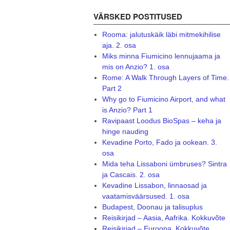
VÄRSKED POSTITUSED
Rooma: jalutuskäik läbi mitmekihilise
aja. 2. osa
Miks minna Fiumicino lennujaama ja
mis on Anzio? 1. osa
Rome: A Walk Through Layers of Time.
Part 2
Why go to Fiumicino Airport, and what
is Anzio? Part 1
Ravipaast Loodus BioSpas – keha ja
hinge nauding
Kevadine Porto, Fado ja ookean. 3.
osa
Mida teha Lissaboni ümbruses? Sintra
ja Cascais. 2. osa
Kevadine Lissabon, linnaosad ja
vaatamisväärsused. 1. osa
Budapest, Doonau ja talisuplus
Reisikirjad – Aasia, Aafrika. Kokkuvõte
Reisikirjad – Euroopa. Kokkuvõte