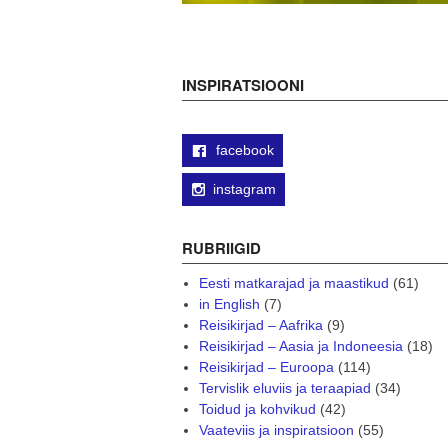
INSPIRATSIOONI
facebook
instagram
RUBRIIGID
Eesti matkarajad ja maastikud
(61)
in English
(7)
Reisikirjad – Aafrika
(9)
Reisikirjad – Aasia ja Indoneesia
(18)
Reisikirjad – Euroopa
(114)
Tervislik eluviis ja teraapiad
(34)
Toidud ja kohvikud
(42)
Vaateviis ja inspiratsioon
(55)