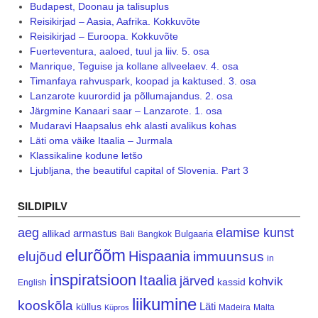
Budapest, Doonau ja talisuplus
Reisikirjad – Aasia, Aafrika. Kokkuvõte
Reisikirjad – Euroopa. Kokkuvõte
Fuerteventura, aaloed, tuul ja liiv. 5. osa
Manrique, Teguise ja kollane allveelaev. 4. osa
Timanfaya rahvuspark, koopad ja kaktused. 3. osa
Lanzarote kuurordid ja põllumajandus. 2. osa
Järgmine Kanaari saar – Lanzarote. 1. osa
Mudaravi Haapsalus ehk alasti avalikus kohas
Läti oma väike Itaalia – Jurmala
Klassikaline kodune letšo
Ljubljana, the beautiful capital of Slovenia. Part 3
SILDIPILV
aeg
elamise kunst
armastus
allikad
Bulgaaria
Bali
Bangkok
elurõõm
Hispaania
elujõud
immuunsus
in
inspiratsioon
Itaalia
järved
kohvik
kassid
English
liikumine
kooskõla
Läti
küllus
Madeira
Malta
Küpros