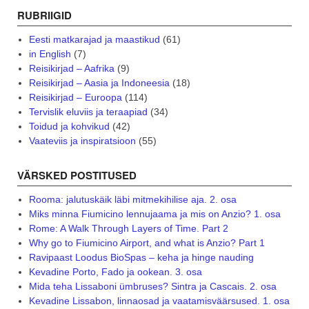
RUBRIIGID
Eesti matkarajad ja maastikud
(61)
in English
(7)
Reisikirjad – Aafrika
(9)
Reisikirjad – Aasia ja Indoneesia
(18)
Reisikirjad – Euroopa
(114)
Tervislik eluviis ja teraapiad
(34)
Toidud ja kohvikud
(42)
Vaateviis ja inspiratsioon
(55)
VÄRSKED POSTITUSED
Rooma: jalutuskäik läbi mitmekihilise aja. 2. osa
Miks minna Fiumicino lennujaama ja mis on Anzio? 1. osa
Rome: A Walk Through Layers of Time. Part 2
Why go to Fiumicino Airport, and what is Anzio? Part 1
Ravipaast Loodus BioSpas – keha ja hinge nauding
Kevadine Porto, Fado ja ookean. 3. osa
Mida teha Lissaboni ümbruses? Sintra ja Cascais. 2. osa
Kevadine Lissabon, linnaosad ja vaatamisväärsused. 1. osa