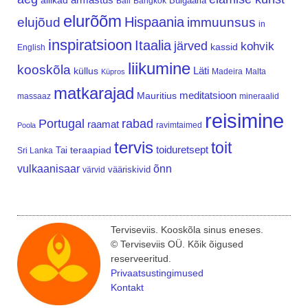
allikad
Bulgaaria
Bali
Bangkok
elurõõm
Hispaania
elujõud
immuunsus
in
inspiratsioon
Itaalia
järved
kohvik
kassid
English
liikumine
kooskõla
Läti
küllus
Madeira
Malta
Küpros
matkarajad
meditatsioon
Mauritius
massaaz
mineraalid
reisimine
Portugal
rabad
raamat
ravimtaimed
Poola
tervis
toit
teraapiad
toiduretsept
Tai
Sri Lanka
vulkaanisaar
õnn
vääriskivid
värvid
Terviseviis. Kooskõla sinus eneses.
© Terviseviis OÜ. Kõik õigused
reserveeritud.
Privaatsustingimused
Kontakt