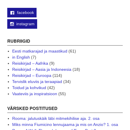
facebook
instagram
RUBRIIGID
Eesti matkarajad ja maastikud
(61)
in English
(7)
Reisikirjad – Aafrika
(9)
Reisikirjad – Aasia ja Indoneesia
(18)
Reisikirjad – Euroopa
(114)
Tervislik eluviis ja teraapiad
(34)
Toidud ja kohvikud
(42)
Vaateviis ja inspiratsioon
(55)
VÄRSKED POSTITUSED
Rooma: jalutuskäik läbi mitmekihilise aja. 2. osa
Miks minna Fiumicino lennujaama ja mis on Anzio? 1. osa