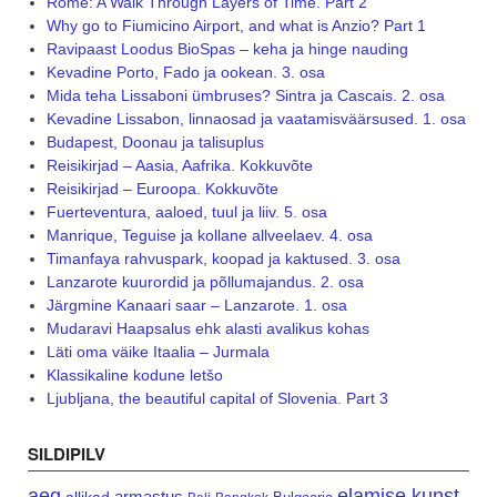
Rome: A Walk Through Layers of Time. Part 2
Why go to Fiumicino Airport, and what is Anzio? Part 1
Ravipaast Loodus BioSpas – keha ja hinge nauding
Kevadine Porto, Fado ja ookean. 3. osa
Mida teha Lissaboni ümbruses? Sintra ja Cascais. 2. osa
Kevadine Lissabon, linnaosad ja vaatamisväärsused. 1. osa
Budapest, Doonau ja talisuplus
Reisikirjad – Aasia, Aafrika. Kokkuvõte
Reisikirjad – Euroopa. Kokkuvõte
Fuerteventura, aaloed, tuul ja liiv. 5. osa
Manrique, Teguise ja kollane allveelaev. 4. osa
Timanfaya rahvuspark, koopad ja kaktused. 3. osa
Lanzarote kuurordid ja põllumajandus. 2. osa
Järgmine Kanaari saar – Lanzarote. 1. osa
Mudaravi Haapsalus ehk alasti avalikus kohas
Läti oma väike Itaalia – Jurmala
Klassikaline kodune letšo
Ljubljana, the beautiful capital of Slovenia. Part 3
SILDIPILV
aeg
elamise kunst
armastus