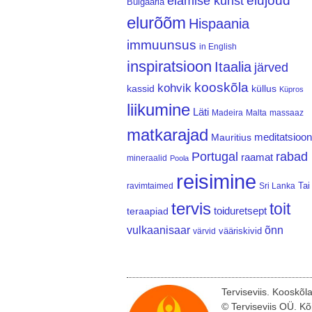
elujõud
elamise kunst
Bulgaaria
elurõõm
Hispaania
immuunsus
in English
inspiratsioon
Itaalia
järved
kooskõla
kohvik
kassid
küllus
Küpros
liikumine
Läti
Madeira
Malta
massaaz
matkarajad
meditatsioon
Mauritius
Portugal
rabad
raamat
mineraalid
Poola
reisimine
Tai
ravimtaimed
Sri Lanka
tervis
toit
teraapiad
toiduretsept
vulkaanisaar
õnn
vääriskivid
värvid
Terviseviis. Kooskõl
© Terviseviis OÜ. Kõ