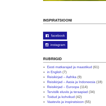
INSPIRATSIOONI
facebook
instagram
RUBRIIGID
Eesti matkarajad ja maastikud
(61)
in English
(7)
Reisikirjad – Aafrika
(9)
Reisikirjad – Aasia ja Indoneesia
(18)
Reisikirjad – Euroopa
(114)
Tervislik eluviis ja teraapiad
(34)
Toidud ja kohvikud
(42)
Vaateviis ja inspiratsioon
(55)