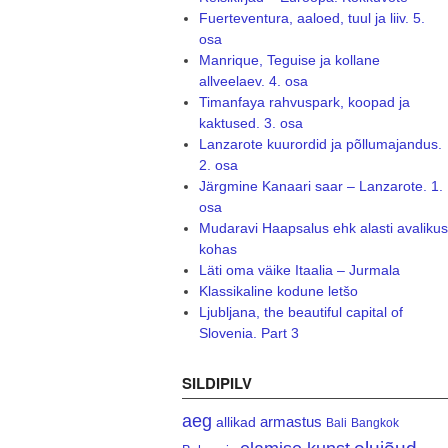
Fuerteventura, aaloed, tuul ja liiv. 5.
osa
Manrique, Teguise ja kollane
allveelaev. 4. osa
Timanfaya rahvuspark, koopad ja
kaktused. 3. osa
Lanzarote kuurordid ja põllumajandus.
2. osa
Järgmine Kanaari saar – Lanzarote. 1.
osa
Mudaravi Haapsalus ehk alasti avalikus
kohas
Läti oma väike Itaalia – Jurmala
Klassikaline kodune letšo
Ljubljana, the beautiful capital of
Slovenia. Part 3
SILDIPILV
aeg
armastus
allikad
Bali
Bangkok