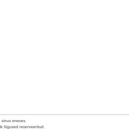
a sinus eneses.
ik õigused reserveeritud.