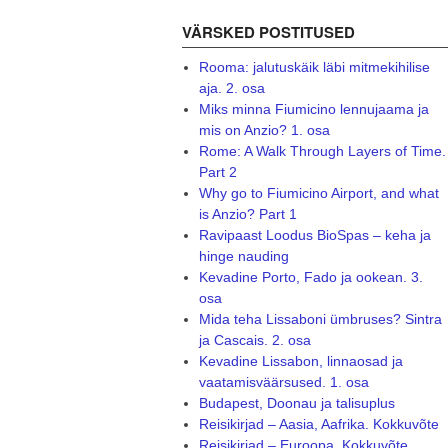
VÄRSKED POSTITUSED
Rooma: jalutuskäik läbi mitmekihilise
aja. 2. osa
Miks minna Fiumicino lennujaama ja
mis on Anzio? 1. osa
Rome: A Walk Through Layers of Time.
Part 2
Why go to Fiumicino Airport, and what
is Anzio? Part 1
Ravipaast Loodus BioSpas – keha ja
hinge nauding
Kevadine Porto, Fado ja ookean. 3.
osa
Mida teha Lissaboni ümbruses? Sintra
ja Cascais. 2. osa
Kevadine Lissabon, linnaosad ja
vaatamisväärsused. 1. osa
Budapest, Doonau ja talisuplus
Reisikirjad – Aasia, Aafrika. Kokkuvõte
Reisikirjad – Euroopa. Kokkuvõte