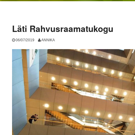
Läti Rahvusraamatukogu
06/07/2019
ANNIKA