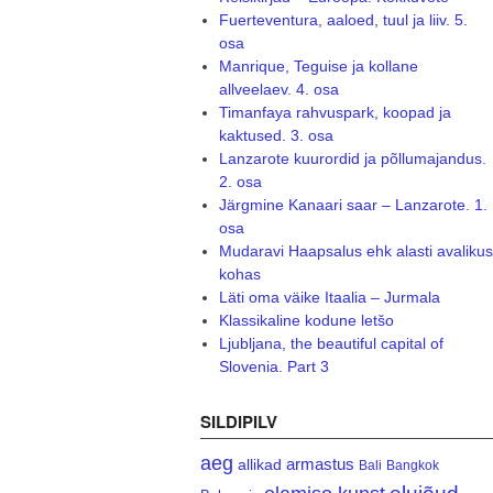
Fuerteventura, aaloed, tuul ja liiv. 5.
osa
Manrique, Teguise ja kollane
allveelaev. 4. osa
Timanfaya rahvuspark, koopad ja
kaktused. 3. osa
Lanzarote kuurordid ja põllumajandus.
2. osa
Järgmine Kanaari saar – Lanzarote. 1.
osa
Mudaravi Haapsalus ehk alasti avalikus
kohas
Läti oma väike Itaalia – Jurmala
Klassikaline kodune letšo
Ljubljana, the beautiful capital of
Slovenia. Part 3
SILDIPILV
aeg
armastus
allikad
Bali
Bangkok