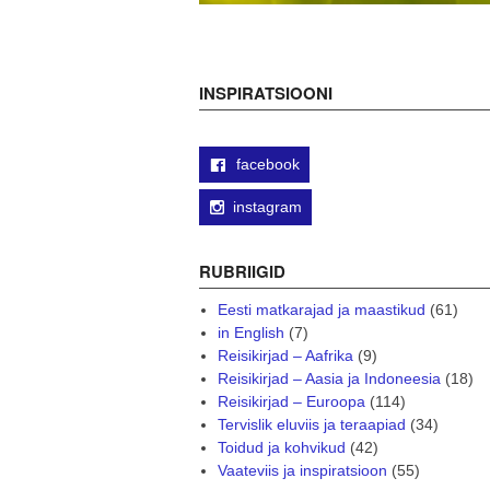
INSPIRATSIOONI
facebook
instagram
RUBRIIGID
Eesti matkarajad ja maastikud
(61)
in English
(7)
Reisikirjad – Aafrika
(9)
Reisikirjad – Aasia ja Indoneesia
(18)
Reisikirjad – Euroopa
(114)
Tervislik eluviis ja teraapiad
(34)
Toidud ja kohvikud
(42)
Vaateviis ja inspiratsioon
(55)