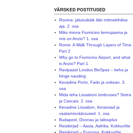
VÄRSKED POSTITUSED
Rooma: jalutuskäik läbi mitmekihilise
aja. 2. osa
Miks minna Fiumicino lennujaama ja
mis on Anzio? 1. osa
Rome: A Walk Through Layers of Time.
Part 2
Why go to Fiumicino Airport, and what
is Anzio? Part 1
Ravipaast Loodus BioSpas – keha ja
hinge nauding
Kevadine Porto, Fado ja ookean. 3.
osa
Mida teha Lissaboni ümbruses? Sintra
ja Cascais. 2. osa
Kevadine Lissabon, linnaosad ja
vaatamisväärsused. 1. osa
Budapest, Doonau ja talisuplus
Reisikirjad – Aasia, Aafrika. Kokkuvõte
Reisikirjad – Euroopa. Kokkuvõte