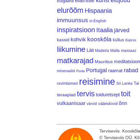
elujõud
elamise kunst
Bulgaaria
elurõõm
Hispaania
immuunsus
in English
inspiratsioon
Itaalia
järved
kooskõla
kohvik
kassid
küllus
Küpros
liikumine
Läti
Madeira
Malta
massaaz
matkarajad
meditatsioon
Mauritius
Portugal
rabad
raamat
mineraalid
Poola
reisimine
Tai
ravimtaimed
Sri Lanka
tervis
toit
teraapiad
toiduretsept
vulkaanisaar
õnn
vääriskivid
värvid
Terviseviis. Kooskõl
© Terviseviis OÜ. Kõ