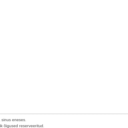
a sinus eneses.
ik õigused reserveeritud.