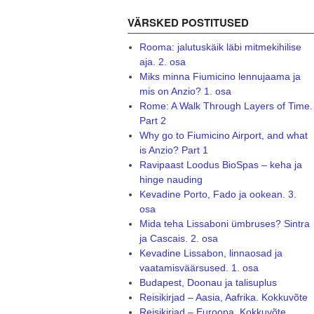
VÄRSKED POSTITUSED
Rooma: jalutuskäik läbi mitmekihilise
aja. 2. osa
Miks minna Fiumicino lennujaama ja
mis on Anzio? 1. osa
Rome: A Walk Through Layers of Time.
Part 2
Why go to Fiumicino Airport, and what
is Anzio? Part 1
Ravipaast Loodus BioSpas – keha ja
hinge nauding
Kevadine Porto, Fado ja ookean. 3.
osa
Mida teha Lissaboni ümbruses? Sintra
ja Cascais. 2. osa
Kevadine Lissabon, linnaosad ja
vaatamisväärsused. 1. osa
Budapest, Doonau ja talisuplus
Reisikirjad – Aasia, Aafrika. Kokkuvõte
Reisikirjad – Euroopa. Kokkuvõte