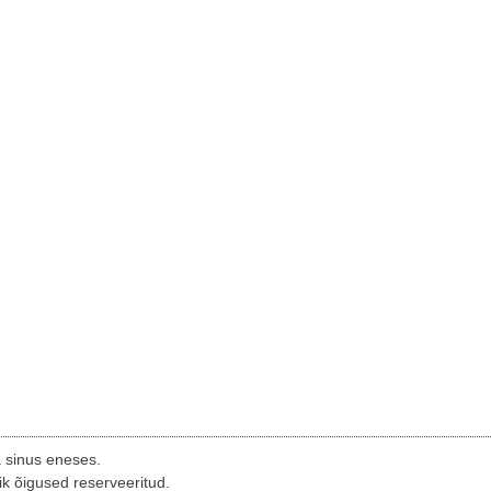
a sinus eneses.
ik õigused reserveeritud.