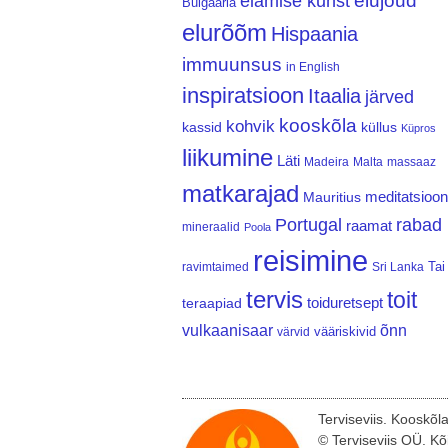
elujõud
elamise kunst
Bulgaaria
elurõõm
Hispaania
immuunsus
in English
inspiratsioon
Itaalia
järved
kooskõla
kohvik
kassid
küllus
Küpros
liikumine
Läti
Madeira
Malta
massaaz
matkarajad
meditatsioon
Mauritius
Portugal
rabad
raamat
mineraalid
Poola
reisimine
Tai
ravimtaimed
Sri Lanka
tervis
toit
teraapiad
toiduretsept
vulkaanisaar
õnn
vääriskivid
värvid
Terviseviis. Kooskõl
© Terviseviis OÜ. Kõ