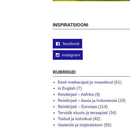
INSPIRATSIOONI
facebook
instagram
RUBRIIGID
Eesti matkarajad ja maastikud
(61)
in English
(7)
Reisikirjad – Aafrika
(9)
Reisikirjad – Aasia ja Indoneesia
(18)
Reisikirjad – Euroopa
(114)
Tervislik eluviis ja teraapiad
(34)
Toidud ja kohvikud
(42)
Vaateviis ja inspiratsioon
(55)