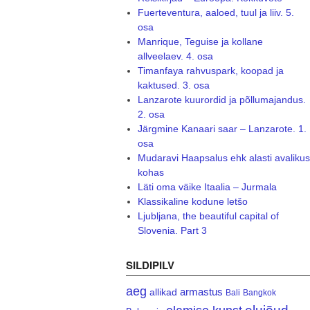
Fuerteventura, aaloed, tuul ja liiv. 5.
osa
Manrique, Teguise ja kollane
allveelaev. 4. osa
Timanfaya rahvuspark, koopad ja
kaktused. 3. osa
Lanzarote kuurordid ja põllumajandus.
2. osa
Järgmine Kanaari saar – Lanzarote. 1.
osa
Mudaravi Haapsalus ehk alasti avalikus
kohas
Läti oma väike Itaalia – Jurmala
Klassikaline kodune letšo
Ljubljana, the beautiful capital of
Slovenia. Part 3
SILDIPILV
aeg
armastus
allikad
Bali
Bangkok