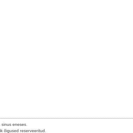
a sinus eneses.
ik õigused reserveeritud.