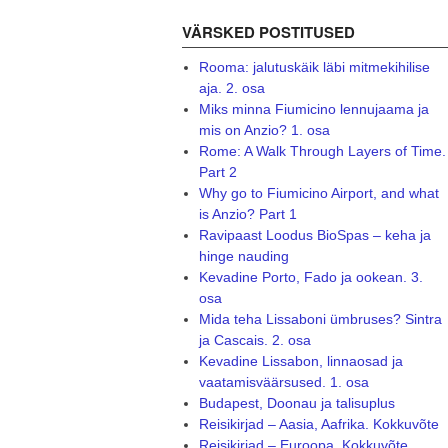
VÄRSKED POSTITUSED
Rooma: jalutuskäik läbi mitmekihilise
aja. 2. osa
Miks minna Fiumicino lennujaama ja
mis on Anzio? 1. osa
Rome: A Walk Through Layers of Time.
Part 2
Why go to Fiumicino Airport, and what
is Anzio? Part 1
Ravipaast Loodus BioSpas – keha ja
hinge nauding
Kevadine Porto, Fado ja ookean. 3.
osa
Mida teha Lissaboni ümbruses? Sintra
ja Cascais. 2. osa
Kevadine Lissabon, linnaosad ja
vaatamisväärsused. 1. osa
Budapest, Doonau ja talisuplus
Reisikirjad – Aasia, Aafrika. Kokkuvõte
Reisikirjad – Euroopa. Kokkuvõte