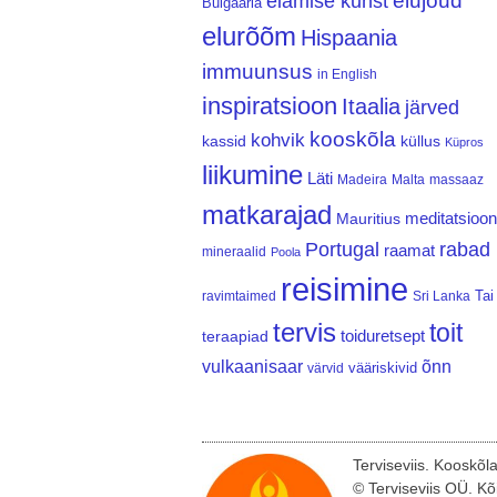
elujõud
elamise kunst
Bulgaaria
elurõõm
Hispaania
immuunsus
in English
inspiratsioon
Itaalia
järved
kooskõla
kohvik
kassid
küllus
Küpros
liikumine
Läti
Madeira
Malta
massaaz
matkarajad
meditatsioon
Mauritius
Portugal
rabad
raamat
mineraalid
Poola
reisimine
Tai
ravimtaimed
Sri Lanka
tervis
toit
teraapiad
toiduretsept
vulkaanisaar
õnn
vääriskivid
värvid
Terviseviis. Kooskõl
© Terviseviis OÜ. Kõ