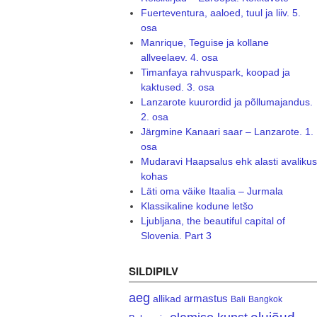
Fuerteventura, aaloed, tuul ja liiv. 5.
osa
Manrique, Teguise ja kollane
allveelaev. 4. osa
Timanfaya rahvuspark, koopad ja
kaktused. 3. osa
Lanzarote kuurordid ja põllumajandus.
2. osa
Järgmine Kanaari saar – Lanzarote. 1.
osa
Mudaravi Haapsalus ehk alasti avalikus
kohas
Läti oma väike Itaalia – Jurmala
Klassikaline kodune letšo
Ljubljana, the beautiful capital of
Slovenia. Part 3
SILDIPILV
aeg
armastus
allikad
Bali
Bangkok