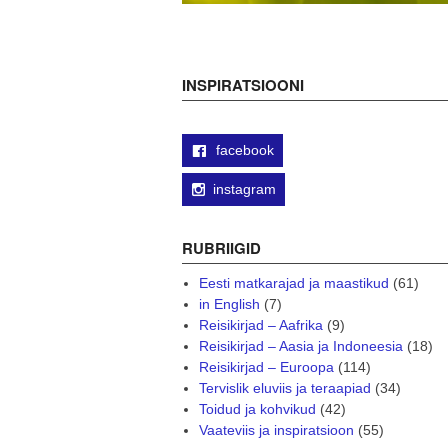
INSPIRATSIOONI
facebook
instagram
RUBRIIGID
Eesti matkarajad ja maastikud
(61)
in English
(7)
Reisikirjad – Aafrika
(9)
Reisikirjad – Aasia ja Indoneesia
(18)
Reisikirjad – Euroopa
(114)
Tervislik eluviis ja teraapiad
(34)
Toidud ja kohvikud
(42)
Vaateviis ja inspiratsioon
(55)