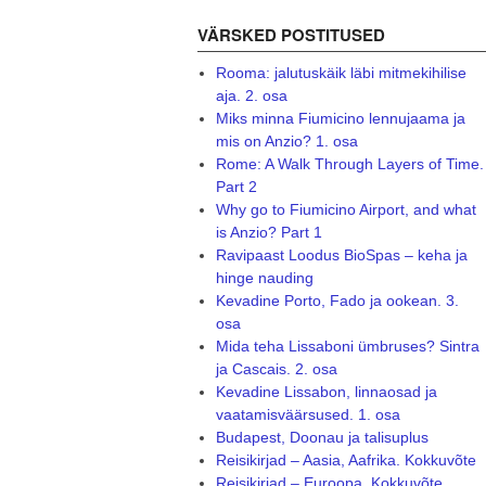
VÄRSKED POSTITUSED
Rooma: jalutuskäik läbi mitmekihilise
aja. 2. osa
Miks minna Fiumicino lennujaama ja
mis on Anzio? 1. osa
Rome: A Walk Through Layers of Time.
Part 2
Why go to Fiumicino Airport, and what
is Anzio? Part 1
Ravipaast Loodus BioSpas – keha ja
hinge nauding
Kevadine Porto, Fado ja ookean. 3.
osa
Mida teha Lissaboni ümbruses? Sintra
ja Cascais. 2. osa
Kevadine Lissabon, linnaosad ja
vaatamisväärsused. 1. osa
Budapest, Doonau ja talisuplus
Reisikirjad – Aasia, Aafrika. Kokkuvõte
Reisikirjad – Euroopa. Kokkuvõte