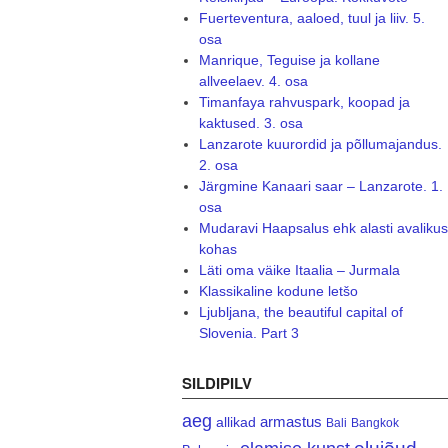
Fuerteventura, aaloed, tuul ja liiv. 5.
osa
Manrique, Teguise ja kollane
allveelaev. 4. osa
Timanfaya rahvuspark, koopad ja
kaktused. 3. osa
Lanzarote kuurordid ja põllumajandus.
2. osa
Järgmine Kanaari saar – Lanzarote. 1.
osa
Mudaravi Haapsalus ehk alasti avalikus
kohas
Läti oma väike Itaalia – Jurmala
Klassikaline kodune letšo
Ljubljana, the beautiful capital of
Slovenia. Part 3
SILDIPILV
aeg
armastus
allikad
Bali
Bangkok