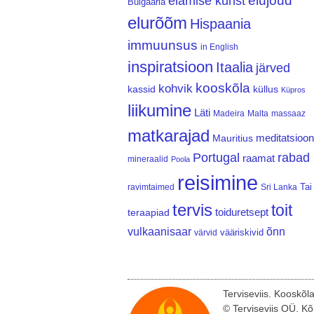
elujõud
elamise kunst
Bulgaaria
elurõõm
Hispaania
immuunsus
in English
inspiratsioon
Itaalia
järved
kooskõla
kohvik
kassid
küllus
Küpros
liikumine
Läti
Madeira
Malta
massaaz
matkarajad
meditatsioon
Mauritius
Portugal
rabad
raamat
mineraalid
Poola
reisimine
Tai
ravimtaimed
Sri Lanka
tervis
toit
teraapiad
toiduretsept
vulkaanisaar
õnn
vääriskivid
värvid
Terviseviis. Kooskõl
© Terviseviis OÜ. Kõ