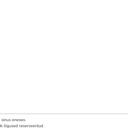
a sinus eneses.
ik õigused reserveeritud.