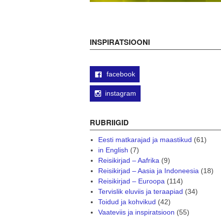
INSPIRATSIOONI
facebook
instagram
RUBRIIGID
Eesti matkarajad ja maastikud
(61)
in English
(7)
Reisikirjad – Aafrika
(9)
Reisikirjad – Aasia ja Indoneesia
(18)
Reisikirjad – Euroopa
(114)
Tervislik eluviis ja teraapiad
(34)
Toidud ja kohvikud
(42)
Vaateviis ja inspiratsioon
(55)