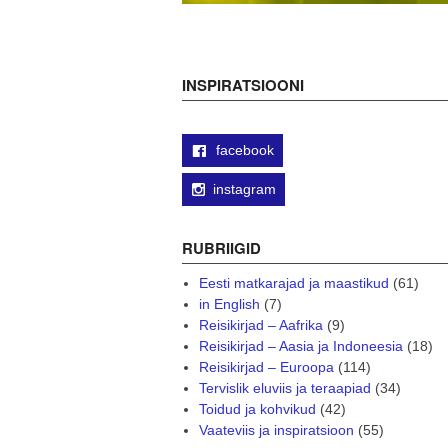
INSPIRATSIOONI
facebook
instagram
RUBRIIGID
Eesti matkarajad ja maastikud
(61)
in English
(7)
Reisikirjad – Aafrika
(9)
Reisikirjad – Aasia ja Indoneesia
(18)
Reisikirjad – Euroopa
(114)
Tervislik eluviis ja teraapiad
(34)
Toidud ja kohvikud
(42)
Vaateviis ja inspiratsioon
(55)