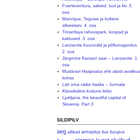
Fuerteventura, aaloed, tuul ja liiv. 5.
osa
Manrique, Teguise ja kollane
allveelaev. 4. osa
Timanfaya rahvuspark, koopad ja
kaktused. 3. osa
Lanzarote kuurordid ja põllumajandus.
2. osa
Järgmine Kanaari saar – Lanzarote. 1.
osa
Mudaravi Haapsalus ehk alasti avalikus
kohas
Läti oma väike Itaalia – Jurmala
Klassikaline kodune letšo
Ljubljana, the beautiful capital of
Slovenia. Part 3
SILDIPILV
aeg
armastus
allikad
Bali
Bangkok