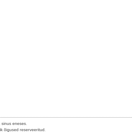
a sinus eneses.
ik õigused reserveeritud.