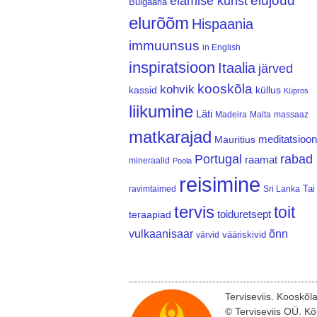
elujõud
elamise kunst
Bulgaaria
elurõõm
Hispaania
immuunsus
in English
inspiratsioon
Itaalia
järved
kooskõla
kohvik
kassid
küllus
Küpros
liikumine
Läti
Madeira
Malta
massaaz
matkarajad
meditatsioon
Mauritius
Portugal
rabad
raamat
mineraalid
Poola
reisimine
Tai
ravimtaimed
Sri Lanka
tervis
toit
teraapiad
toiduretsept
vulkaanisaar
õnn
vääriskivid
värvid
Terviseviis. Kooskõl
© Terviseviis OÜ. Kõ