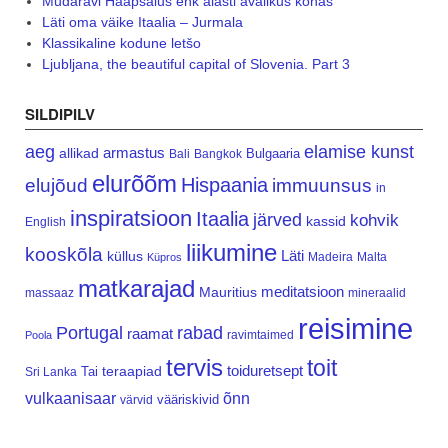
Mudaravi Haapsalus ehk alasti avalikus kohas
Läti oma väike Itaalia – Jurmala
Klassikaline kodune letšo
Ljubljana, the beautiful capital of Slovenia. Part 3
SILDIPILV
aeg
elamise kunst
armastus
allikad
Bulgaaria
Bali
Bangkok
elurõõm
Hispaania
elujõud
immuunsus
in
inspiratsioon
Itaalia
järved
kohvik
kassid
English
liikumine
kooskõla
Läti
küllus
Madeira
Malta
Küpros
matkarajad
meditatsioon
Mauritius
massaaz
mineraalid
reisimine
Portugal
rabad
raamat
ravimtaimed
Poola
tervis
toit
teraapiad
toiduretsept
Tai
Sri Lanka
vulkaanisaar
õnn
vääriskivid
värvid