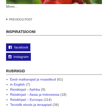
Mmm…
Post
PREVIOUS POST
navigation
INSPIRATSIOONI
facebook
instagram
RUBRIIGID
Eesti matkarajad ja maastikud
(61)
in English
(7)
Reisikirjad – Aafrika
(9)
Reisikirjad – Aasia ja Indoneesia
(18)
Reisikirjad – Euroopa
(114)
Tervislik eluviis ja teraapiad
(34)