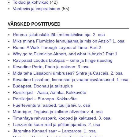
Toidud ja kohvikud
(42)
Vaateviis ja inspiratsioon
(55)
VÄRSKED POSTITUSED
Rooma: jalutuskäik läbi mitmekihilise aja. 2. osa
Miks minna Fiumicino lennujaama ja mis on Anzio? 1. osa
Rome: A Walk Through Layers of Time. Part 2
Why go to Fiumicino Airport, and what is Anzio? Part 1
Ravipaast Loodus BioSpas – keha ja hinge nauding
Kevadine Porto, Fado ja ookean. 3. osa
Mida teha Lissaboni ümbruses? Sintra ja Cascais. 2. osa
Kevadine Lissabon, linnaosad ja vaatamisväärsused. 1. osa
Budapest, Doonau ja talisuplus
Reisikirjad – Aasia, Aafrika. Kokkuvõte
Reisikirjad – Euroopa. Kokkuvõte
Fuerteventura, aaloed, tuul ja liiv. 5. osa
Manrique, Teguise ja kollane allveelaev. 4. osa
Timanfaya rahvuspark, koopad ja kaktused. 3. osa
Lanzarote kuurordid ja põllumajandus. 2. osa
Järgmine Kanaari saar – Lanzarote. 1. osa