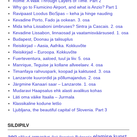
Rome: A Walk Through Layers of Time. Part 2
Why go to Fiumicino Airport, and what is Anzio? Part 1
Ravipaast Loodus BioSpas – keha ja hinge nauding
Kevadine Porto, Fado ja ookean. 3. osa
Mida teha Lissaboni ümbruses? Sintra ja Cascais. 2. osa
Kevadine Lissabon, linnaosad ja vaatamisväärsused. 1. osa
Budapest, Doonau ja talisuplus
Reisikirjad – Aasia, Aafrika. Kokkuvõte
Reisikirjad – Euroopa. Kokkuvõte
Fuerteventura, aaloed, tuul ja liiv. 5. osa
Manrique, Teguise ja kollane allveelaev. 4. osa
Timanfaya rahvuspark, koopad ja kaktused. 3. osa
Lanzarote kuurordid ja põllumajandus. 2. osa
Järgmine Kanaari saar – Lanzarote. 1. osa
Mudaravi Haapsalus ehk alasti avalikus kohas
Läti oma väike Itaalia – Jurmala
Klassikaline kodune letšo
Ljubljana, the beautiful capital of Slovenia. Part 3
SILDIPILV
aeg
elamise kunst
armastus