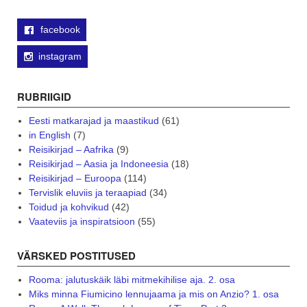
facebook
instagram
RUBRIIGID
Eesti matkarajad ja maastikud
(61)
in English
(7)
Reisikirjad – Aafrika
(9)
Reisikirjad – Aasia ja Indoneesia
(18)
Reisikirjad – Euroopa
(114)
Tervislik eluviis ja teraapiad
(34)
Toidud ja kohvikud
(42)
Vaateviis ja inspiratsioon
(55)
VÄRSKED POSTITUSED
Rooma: jalutuskäik läbi mitmekihilise aja. 2. osa
Miks minna Fiumicino lennujaama ja mis on Anzio? 1. osa