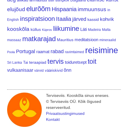
allikad
Bulgaaria
Bali
Bangkok
elurõõm
Hispaania
elujõud
immuunsus
in
inspiratsioon
Itaalia
järved
kohvik
kassid
English
liikumine
kooskõla
Läti
küllus
Madeira
Malta
Küpros
matkarajad
meditatsioon
Mauritius
massaaz
mineraalid
reisimine
Portugal
rabad
raamat
ravimtaimed
Poola
tervis
toit
teraapiad
toiduretsept
Tai
Sri Lanka
vulkaanisaar
õnn
vääriskivid
värvid
Terviseviis. Kooskõla sinus eneses.
© Terviseviis OÜ. Kõik õigused
reserveeritud.
Privaatsustingimused
Kontakt