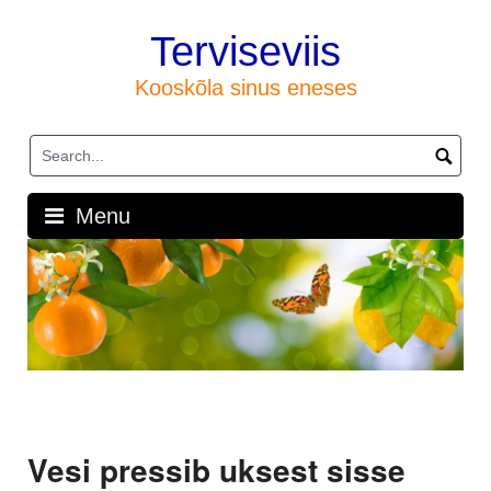
Skip
to
Terviseviis
content
Kooskõla sinus eneses
Menu
Vesi pressib uksest sisse