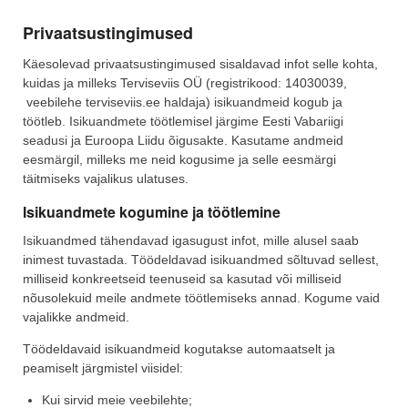
Privaatsustingimused
Käesolevad privaatsustingimused sisaldavad infot selle kohta,
kuidas ja milleks Terviseviis OÜ (registrikood: 14030039,
veebilehe terviseviis.ee haldaja) isikuandmeid kogub ja
töötleb. Isikuandmete töötlemisel järgime Eesti Vabariigi
seadusi ja Euroopa Liidu õigusakte. Kasutame andmeid
eesmärgil, milleks me neid kogusime ja selle eesmärgi
täitmiseks vajalikus ulatuses.
Isikuandmete kogumine ja töötlemine
Isikuandmed tähendavad igasugust infot, mille alusel saab
inimest tuvastada. Töödeldavad isikuandmed sõltuvad sellest,
milliseid konkreetseid teenuseid sa kasutad või milliseid
nõusolekuid meile andmete töötlemiseks annad. Kogume vaid
vajalikke andmeid.
Töödeldavaid isikuandmeid kogutakse automaatselt ja
peamiselt järgmistel viisidel:
Kui sirvid meie veebilehte;