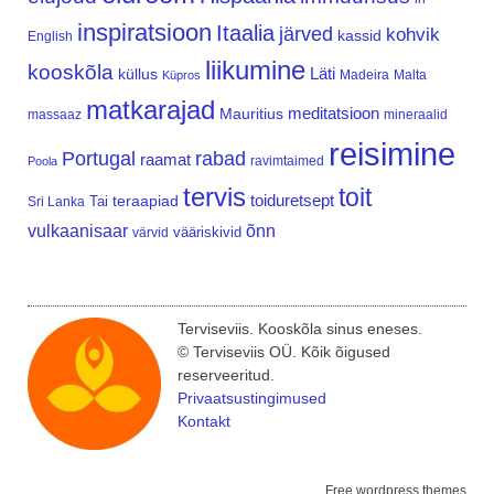
inspiratsioon
Itaalia
järved
kohvik
kassid
English
liikumine
kooskõla
Läti
küllus
Madeira
Malta
Küpros
matkarajad
meditatsioon
Mauritius
massaaz
mineraalid
reisimine
Portugal
rabad
raamat
ravimtaimed
Poola
tervis
toit
teraapiad
toiduretsept
Tai
Sri Lanka
vulkaanisaar
õnn
vääriskivid
värvid
Terviseviis. Kooskõla sinus eneses.
© Terviseviis OÜ. Kõik õigused
reserveeritud.
Privaatsustingimused
Kontakt
Free wordpress themes