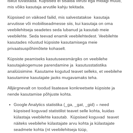
isikut tuvastada. Küpsised ei sisalda viirusi ega midagi muud,
mis võiks kasutaja arvutile kahju tekitada.
Küpsised on väiksed failid, mis salvestatakse kasutaja
arvutisse või mobiiliseadmesse siis, kui kasutaja on oma
veebilehitseja seadetes seda lubanud ja kasutab meie
veebilehte. Seda teevad enamik veebilehtedest. Veebilehte
kasutades nõustud küpsiste kasutamisega meie
privaatsuspõhimõtete kohaselt.
Küpsiste peamiseks kasutuseesmärgiks on veebilehe
kasutajakogemuse parendamine ja kasutusstatistika
analüüsimine. Kasutame kogutud teavet selleks, et veebilehe
kasutamine kasutajate jaoks mugavamaks teha.
Alljärgnevalt on toodud lisateave konkreetsete küpsiste ja
nende kasutamise põhjuste kohta.
Google Analytics statistika (_ga, _gat, _gid)
–
need
küpsised koguvad statistilist teavet selle kohta, kuidas
külastaja veebilehte kasutab. Küpsised koguvad teavet
näiteks veebilehe külastajate arvu kohta ja külastajate
seadmete kohta (nt veebilehitseja tüüp,