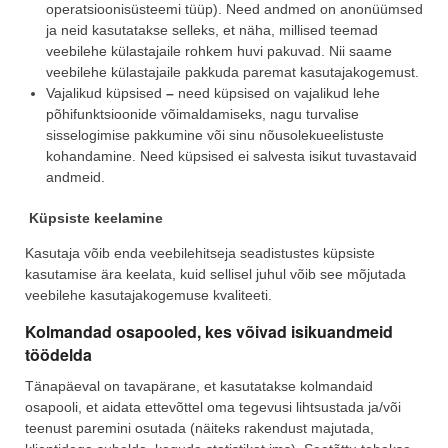
operatsioonisüsteemi tüüp). Need andmed on anonüümsed
ja neid kasutatakse selleks, et näha, millised teemad
veebilehe külastajaile rohkem huvi pakuvad. Nii saame
veebilehe külastajaile pakkuda paremat kasutajakogemust.
Vajalikud küpsised
–
need küpsised on vajalikud lehe
põhifunktsioonide võimaldamiseks, nagu turvalise
sisselogimise pakkumine või sinu nõusolekueelistuste
kohandamine. Need küpsised ei salvesta isikut tuvastavaid
andmeid.
Küpsiste keelamine
Kasutaja võib enda veebilehitseja seadistustes küpsiste
kasutamise ära keelata, kuid sellisel juhul võib see mõjutada
veebilehe kasutajakogemuse kvaliteeti.
Kolmandad osapooled, kes võivad isikuandmeid
töödelda
Tänapäeval on tavapärane, et kasutatakse kolmandaid
osapooli, et aidata ettevõttel oma tegevusi lihtsustada ja/või
teenust paremini osutada (näiteks rakendust majutada,