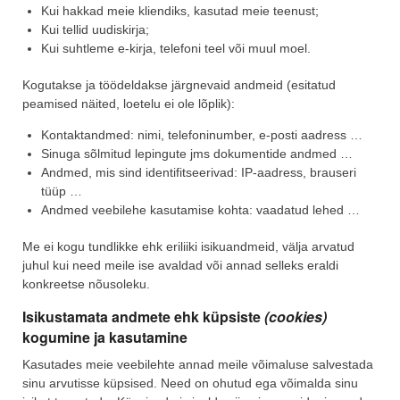
Kui hakkad meie kliendiks, kasutad meie teenust;
Kui tellid uudiskirja;
Kui suhtleme e-kirja, telefoni teel või muul moel.
Kogutakse ja töödeldakse järgnevaid andmeid (esitatud
peamised näited, loetelu ei ole lõplik):
Kontaktandmed: nimi, telefoninumber, e-posti aadress …
Sinuga sõlmitud lepingute jms dokumentide andmed …
Andmed, mis sind identifitseerivad: IP-aadress, brauseri
tüüp …
Andmed veebilehe kasutamise kohta: vaadatud lehed …
Me ei kogu tundlikke ehk eriliiki isikuandmeid, välja arvatud
juhul kui need meile ise avaldad või annad selleks eraldi
konkreetse nõusoleku.
Isikustamata andmete ehk küpsiste
(cookies)
kogumine ja kasutamine
Kasutades meie veebilehte annad meile võimaluse salvestada
sinu arvutisse küpsised. Need on ohutud ega võimalda sinu