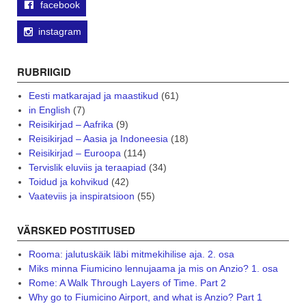
facebook
instagram
RUBRIIGID
Eesti matkarajad ja maastikud
(61)
in English
(7)
Reisikirjad – Aafrika
(9)
Reisikirjad – Aasia ja Indoneesia
(18)
Reisikirjad – Euroopa
(114)
Tervislik eluviis ja teraapiad
(34)
Toidud ja kohvikud
(42)
Vaateviis ja inspiratsioon
(55)
VÄRSKED POSTITUSED
Rooma: jalutuskäik läbi mitmekihilise aja. 2. osa
Miks minna Fiumicino lennujaama ja mis on Anzio? 1. osa
Rome: A Walk Through Layers of Time. Part 2
Why go to Fiumicino Airport, and what is Anzio? Part 1