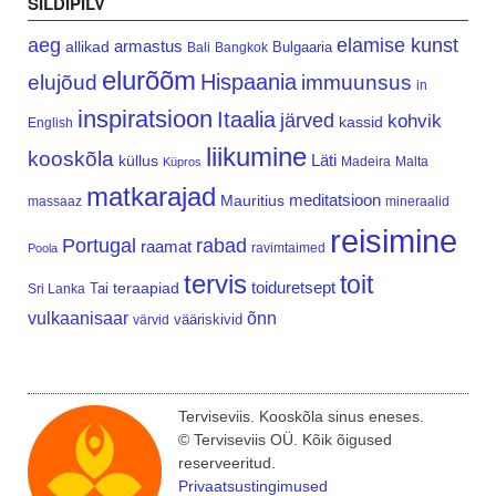
SILDIPILV
aeg
elamise kunst
armastus
allikad
Bulgaaria
Bali
Bangkok
elurõõm
Hispaania
elujõud
immuunsus
in
inspiratsioon
Itaalia
järved
kohvik
kassid
English
liikumine
kooskõla
Läti
küllus
Madeira
Malta
Küpros
matkarajad
meditatsioon
Mauritius
massaaz
mineraalid
reisimine
Portugal
rabad
raamat
ravimtaimed
Poola
tervis
toit
teraapiad
toiduretsept
Tai
Sri Lanka
vulkaanisaar
õnn
vääriskivid
värvid
Terviseviis. Kooskõla sinus eneses.
© Terviseviis OÜ. Kõik õigused
reserveeritud.
Privaatsustingimused