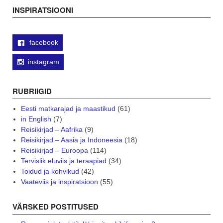
navigation
INSPIRATSIOONI
facebook
instagram
RUBRIIGID
Eesti matkarajad ja maastikud
(61)
in English
(7)
Reisikirjad – Aafrika
(9)
Reisikirjad – Aasia ja Indoneesia
(18)
Reisikirjad – Euroopa
(114)
Tervislik eluviis ja teraapiad
(34)
Toidud ja kohvikud
(42)
Vaateviis ja inspiratsioon
(55)
VÄRSKED POSTITUSED