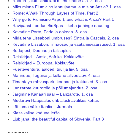
Rooma: jalutuskäik läbi mitmekihilise aja. 2. osa
Miks minna Fiumicino lennujaama ja mis on Anzio? 1. osa
Rome: A Walk Through Layers of Time. Part 2
Why go to Fiumicino Airport, and what is Anzio? Part 1
Ravipaast Loodus BioSpas – keha ja hinge nauding
Kevadine Porto, Fado ja ookean. 3. osa
Mida teha Lissaboni ümbruses? Sintra ja Cascais. 2. osa
Kevadine Lissabon, linnaosad ja vaatamisväärsused. 1. osa
Budapest, Doonau ja talisuplus
Reisikirjad – Aasia, Aafrika. Kokkuvõte
Reisikirjad – Euroopa. Kokkuvõte
Fuerteventura, aaloed, tuul ja liiv. 5. osa
Manrique, Teguise ja kollane allveelaev. 4. osa
Timanfaya rahvuspark, koopad ja kaktused. 3. osa
Lanzarote kuurordid ja põllumajandus. 2. osa
Järgmine Kanaari saar – Lanzarote. 1. osa
Mudaravi Haapsalus ehk alasti avalikus kohas
Läti oma väike Itaalia – Jurmala
Klassikaline kodune letšo
Ljubljana, the beautiful capital of Slovenia. Part 3