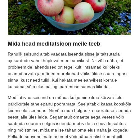
Mida head meditatsioon meile teeb
Rahulik seisund aitab vaadata iseenda sisse ja taltsutada
ajukurdude vahel hüplevat meeleahvikest. Nii võib näha, et
probleemide lahendused on tegelikult lihtsamad kui oleks
osanud arvata ja mõned murekohad võiks üldse saata tagasi
sinna, kust need tulid. Kui hakata meeleahvikest korrale
kutsuma, võib elus paljugi paremuse suunas liikuda.
Meditatiivne seisund on mõnus kulgemine ilma kõrvalistele
pärdikutele tähelepanu pööramata. See aitabki kaasa kooskõla
leidmisele iseendas. Nii võib muu hulgas ka naeratuse iseenda
seest jälle üles leida. Segamatult omaette aega veetes võib
saabuda suurem selgus iseenda motiivide ja soovide suhtes
ning mõistmine, mida ma ise tahan oma elus näha ja kogeda.
Pelkade soovunelmate asemel võib näha realistlikumat pilt