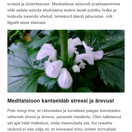
endast ja ümbritsevast. Meditatiivse seisundi praktiseerimine
võib aidata astuda eludraama teatris lavalt publiku hulka ja
loobuda iseenda võetud, teinekord täiesti jaburasse, rolli
liigselt sisse elamast.
Meditatsioon kantseldab stressi ja ärevust
Pole mingi ime, et rahunedes ja turvalises paigas toimetades
väheneb stress ja ärevus, paraneb meeleolu. Olen talletanud
sel ajal häid mälestusi, mida meenutada siis, kui reaalne
olukord ei näe välja nii, et inimesed minu ümber tormaksid