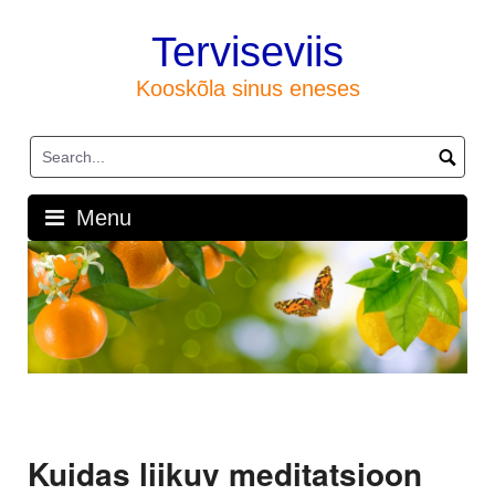
Skip
to
Terviseviis
content
Kooskõla sinus eneses
Menu
Kuidas liikuv meditatsioon