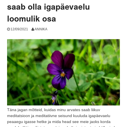
saab olla igapäevaelu
loomulik osa
12/09/2021
ANNIKA
Täna jagan mõtteid, kuidas minu arvates saab liikuv
meditatsioon ja meditatiivne seisund kuuluda igapäevaelu
peaaegu igasse hetke ja mida head see meie jaoks korda