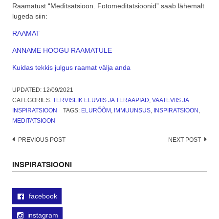
Raamatust “Meditsatsioon. Fotomeditatsioonid” saab lähemalt
lugeda siin:
RAAMAT
ANNAME HOOGU RAAMATULE
Kuidas tekkis julgus raamat välja anda
UPDATED:
12/09/2021
CATEGORIES:
TERVISLIK ELUVIIS JA TERAAPIAD
,
VAATEVIIS JA
INSPIRATSIOON
TAGS:
ELURÕÕM
,
IMMUUNSUS
,
INSPIRATSIOON
,
MEDITATSIOON
Post
PREVIOUS POST
NEXT POST
navigation
INSPIRATSIOONI
facebook
instagram