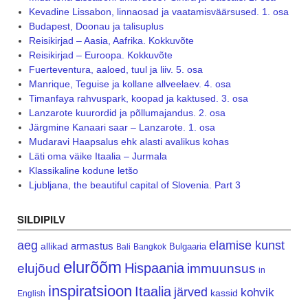
Kevadine Lissabon, linnaosad ja vaatamisväärsused. 1. osa
Budapest, Doonau ja talisuplus
Reisikirjad – Aasia, Aafrika. Kokkuvõte
Reisikirjad – Euroopa. Kokkuvõte
Fuerteventura, aaloed, tuul ja liiv. 5. osa
Manrique, Teguise ja kollane allveelaev. 4. osa
Timanfaya rahvuspark, koopad ja kaktused. 3. osa
Lanzarote kuurordid ja põllumajandus. 2. osa
Järgmine Kanaari saar – Lanzarote. 1. osa
Mudaravi Haapsalus ehk alasti avalikus kohas
Läti oma väike Itaalia – Jurmala
Klassikaline kodune letšo
Ljubljana, the beautiful capital of Slovenia. Part 3
SILDIPILV
aeg
elamise kunst
armastus
allikad
Bulgaaria
Bali
Bangkok
elurõõm
Hispaania
elujõud
immuunsus
in
inspiratsioon
Itaalia
järved
kohvik
kassid
English