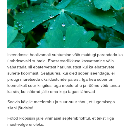
Iseendasse hoolivamalt suhtumine võib muidugi parandada ka
ümbritsevaid suhteid. Eneseteadlikkuse kasvatamine võib
vabastada nii ebatervetest harjumustest kui ka ebatervete
suhete koormast. Sealjuures, kui oled sõber iseendaga, ei
pruugi muretseda üksildustunde pärast. Iga hea sõber on
loomulikult suur kingitus, aga meelerahu ja rõõmu võib tunda
ka siis, kui sõbrad jälle oma koju tagasi lähevad.
Soovin kõigile meelerahu ja suur-suur tänu, et lugemisega
siiani jõudsite!
Fotod klõpsisin jälle vihmasel septembriõhtul, et tekst liiga
must-valge ei oleks.