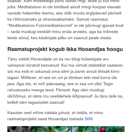
saadab. Käin mõistetega päris vabalt ringi, teate ju küll mind
juba. Meditatsioon ei ole kindlasti ainult mingi koopas elavate
vanade habemike teema, see võib muuta argipäevad päriselt
ka rõõmsamaks ja stressivabamaks. Samuti raamatus
“Meditsatsioon.Fotomeditatsioonid” ei ole põrmugi igavad lood
– seda muidugi eeskätt minu enda arvates, aga ka mõnede
teiste sõnul, kes käsikirjale pilku on saanud peale visata.
Raamatuprojekt kogub ikka Hooandjas hoogu
Tänu vististi Hooandjale on ka mu blogi külastajate arv
vahepeal üüratult kasvanud. Kui ma viimati statistikat vaatasin,
siis ma esiti ei uskunud oma silmi ja panin arvuti lihtsalt kinni
tagasi. Mõtlesin, et see on uni ja tõmban teki veel korra üle
pea. Aga siis, et oot! päevaaeg, see ei saa uni olla! Tegin
rahustuseks meega teed. Päriselt. Aga olen muidugi
ülirõõmus, et olete mu veebilehele klõpsanud! Ja tänu teile ka,
kellelt olen tagasisidet saanud!
Kasutan veel mõne nädala juhust, et öelda, et minu
raamatuprojekti saad Hooandjas toetada
SIIN