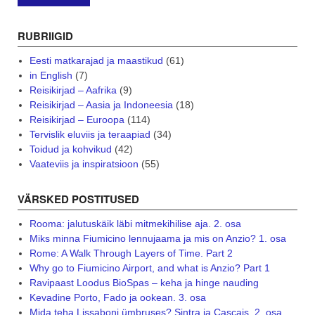
RUBRIIGID
Eesti matkarajad ja maastikud
(61)
in English
(7)
Reisikirjad – Aafrika
(9)
Reisikirjad – Aasia ja Indoneesia
(18)
Reisikirjad – Euroopa
(114)
Tervislik eluviis ja teraapiad
(34)
Toidud ja kohvikud
(42)
Vaateviis ja inspiratsioon
(55)
VÄRSKED POSTITUSED
Rooma: jalutuskäik läbi mitmekihilise aja. 2. osa
Miks minna Fiumicino lennujaama ja mis on Anzio? 1. osa
Rome: A Walk Through Layers of Time. Part 2
Why go to Fiumicino Airport, and what is Anzio? Part 1
Ravipaast Loodus BioSpas – keha ja hinge nauding
Kevadine Porto, Fado ja ookean. 3. osa
Mida teha Lissaboni ümbruses? Sintra ja Cascais. 2. osa