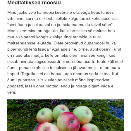
Meditatiivsed moosid
Minu jaoks võib ka moosi keetmine olla väga heas tundes
viibimine, kui ma ei kleebi sellele külge taolist kohustuse silti:
“sest õunu ju sel aastal on ja mida ma muidu talvel söön”.
Moosi keetmine on äge siis, kui leian selles võimaluse hea
muusika saatel köögis kulbiga ringi tantsida ja uusi
maitsenüansse leiutada. Olete proovinud õunamoosi hulka
piparmündi lehti lisada? Aga apelsine, pirne, aprikoose? Turul
on nüüd üks müüja, kelle õnneks olen mina see keegi, kes
oskab hinnata sügisdesserdi-nimelist õunasorti. Teate küll neid
õunu, punase-rohelise triibulised ja jätavad mulje, et on maru
hapud. Tegelikult ei ole hapud, aga enamus seda ei tea. Kui
õunu puhastan, siis kuulan tavaliselt mõnd inspireerivat
podcasti
, lasen oma mõtted lendu ja noaga pigem väga ei
vehi.