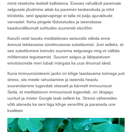
mind otsekohe leebelt kallistama. Eneses rahulikult paremale
selgusele jõudmine aitab ka paremini keskenduda ja infot
töödelda, sest igapäevapinge ei talla nii palju ajurakkude
varvastel. Keha pingete lõdvestudes ja iseendasse
kaastundlikumalt suhtudes suureneb elurõõm.
Kasvõi veidi tasuks meditatiivses seisundis viibida enne
ärevust tekitavasse sündmusesse sukeldumist. Just selleks, et
see sukeldumine toimuks suurema selgusega ning et vältida
mõtlematut tegutsemist. Suurem selgus ja läbipaistvam
emotsioonide meri lubab märgata ka uusi ilmunud ideid.
Kuna immuunsüsteemi jaoks on kõige laastavama toimega just
stress, siis meele rahustamine ja iseenda heaolu
suurendamine tugevdab otseselt ja kärmelt immuunsust.
Seda, et meditatsioon immuunsust tugevdab, on üksjagu
uuritud ja mister Google teab sellest ka. Stressi vähenedes
võib alaneda ka seni liiga kõrge vererõhk ja paraneda une
kvaliteet.