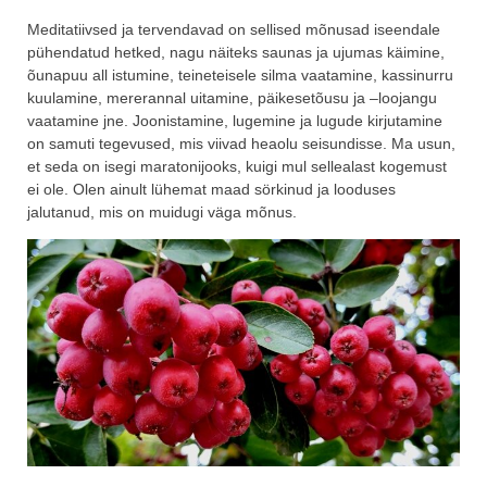
Meditatiivsed ja tervendavad on sellised mõnusad iseendale
pühendatud hetked, nagu näiteks saunas ja ujumas käimine,
õunapuu all istumine, teineteisele silma vaatamine, kassinurru
kuulamine, mererannal uitamine, päikesetõusu ja –loojangu
vaatamine jne. Joonistamine, lugemine ja lugude kirjutamine
on samuti tegevused, mis viivad heaolu seisundisse. Ma usun,
et seda on isegi maratonijooks, kuigi mul sellealast kogemust
ei ole. Olen ainult lühemat maad sörkinud ja looduses
jalutanud, mis on muidugi väga mõnus.