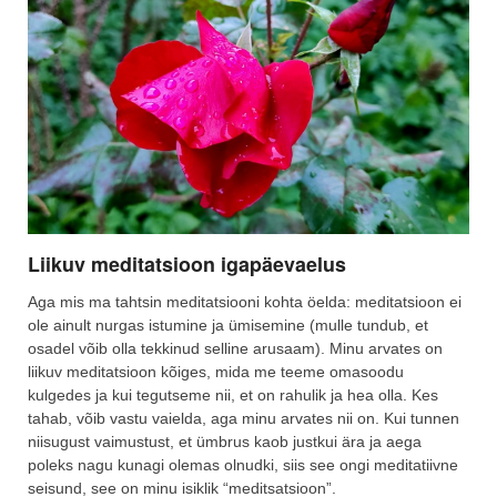
Liikuv meditatsioon igapäevaelus
Aga mis ma tahtsin meditatsiooni kohta öelda: meditatsioon ei
ole ainult nurgas istumine ja ümisemine (mulle tundub, et
osadel võib olla tekkinud selline arusaam). Minu arvates on
liikuv meditatsioon kõiges, mida me teeme omasoodu
kulgedes ja kui tegutseme nii, et on rahulik ja hea olla. Kes
tahab, võib vastu vaielda, aga minu arvates nii on. Kui tunnen
niisugust vaimustust, et ümbrus kaob justkui ära ja aega
poleks nagu kunagi olemas olnudki, siis see ongi meditatiivne
seisund, see on minu isiklik “meditsatsioon”.