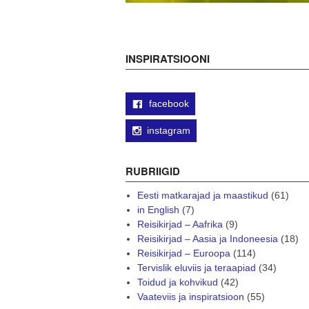
INSPIRATSIOONI
facebook
instagram
RUBRIIGID
Eesti matkarajad ja maastikud
(61)
in English
(7)
Reisikirjad – Aafrika
(9)
Reisikirjad – Aasia ja Indoneesia
(18)
Reisikirjad – Euroopa
(114)
Tervislik eluviis ja teraapiad
(34)
Toidud ja kohvikud
(42)
Vaateviis ja inspiratsioon
(55)