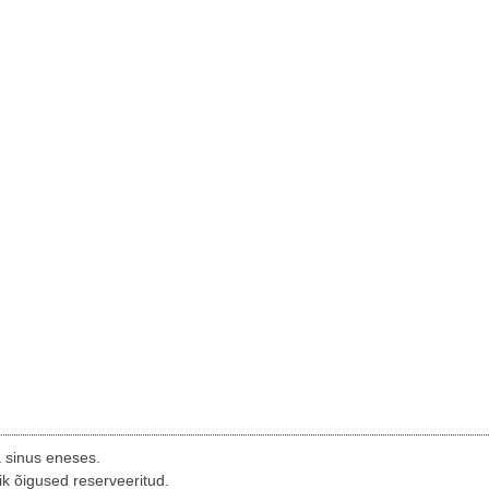
a sinus eneses.
ik õigused reserveeritud.