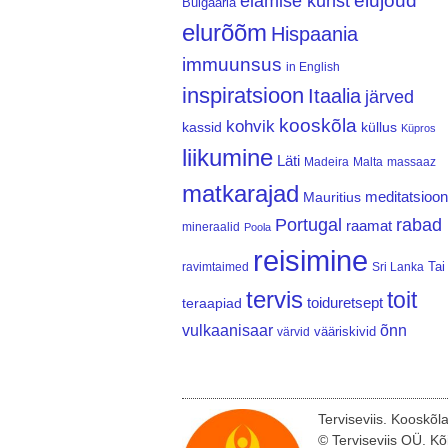
elujõud
elamise kunst
Bulgaaria
elurõõm
Hispaania
immuunsus
in English
inspiratsioon
Itaalia
järved
kooskõla
kohvik
kassid
küllus
Küpros
liikumine
Läti
Madeira
Malta
massaaz
matkarajad
meditatsioon
Mauritius
Portugal
rabad
raamat
mineraalid
Poola
reisimine
Tai
ravimtaimed
Sri Lanka
tervis
toit
teraapiad
toiduretsept
vulkaanisaar
õnn
vääriskivid
värvid
Terviseviis. Kooskõl
© Terviseviis OÜ. Kõ