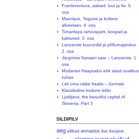
Fuerteventura, aaloed, tuul ja liiv. 5.
osa
Manrique, Teguise ja kollane
allveelaev. 4. osa
Timanfaya rahvuspark, koopad ja
kaktused. 3. osa
Lanzarote kuurordid ja põllumajandus.
2. osa
Järgmine Kanaari saar – Lanzarote. 1.
osa
Mudaravi Haapsalus ehk alasti avalikus
kohas
Läti oma väike Itaalia – Jurmala
Klassikaline kodune letšo
Ljubljana, the beautiful capital of
Slovenia. Part 3
SILDIPILV
aeg
armastus
allikad
Bali
Bangkok