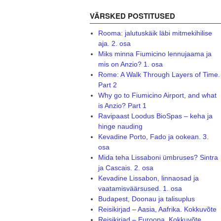
VÄRSKED POSTITUSED
Rooma: jalutuskäik läbi mitmekihilise
aja. 2. osa
Miks minna Fiumicino lennujaama ja
mis on Anzio? 1. osa
Rome: A Walk Through Layers of Time.
Part 2
Why go to Fiumicino Airport, and what
is Anzio? Part 1
Ravipaast Loodus BioSpas – keha ja
hinge nauding
Kevadine Porto, Fado ja ookean. 3.
osa
Mida teha Lissaboni ümbruses? Sintra
ja Cascais. 2. osa
Kevadine Lissabon, linnaosad ja
vaatamisväärsused. 1. osa
Budapest, Doonau ja talisuplus
Reisikirjad – Aasia, Aafrika. Kokkuvõte
Reisikirjad – Euroopa. Kokkuvõte